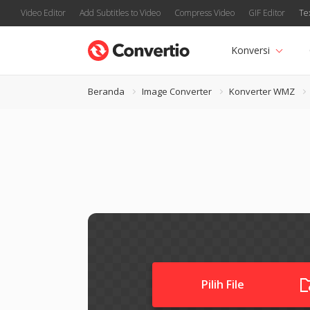
Video Editor
Add Subtitles to Video
Compress Video
GIF Editor
Te
Konversi
Beranda
Image Converter
Konverter WMZ
Pilih File