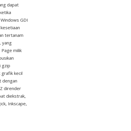
ang dapat
ketika
em Windows GDI
 kesetiaan
kan tertanam
L yang
 Page milik
ibusikan
i gzip
grafik kecil
t dengan
Z dirender
at diekstrak,
ck, Inkscape,