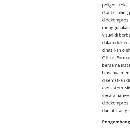
poligon, teks
diputar ulang
didekompresi,
menggunakan p
visual di ber
dalam dokume
dihasilkan ol
Office. Format
bersama instal
biasanya meng
disematkan d
ekosistem Mic
secara native
didekompresi,
dan utilitas g
Pengemban