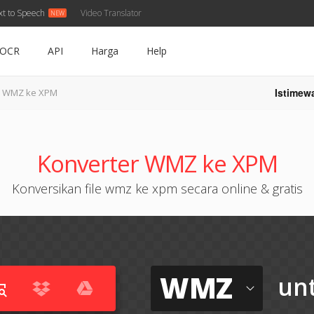
xt to Speech
Video Translator
OCR
API
Harga
Help
Istimew
WMZ ke XPM
Konverter WMZ ke XPM
Konversikan file wmz ke xpm secara online & gratis
WMZ
un