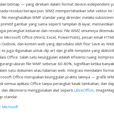
, dan bitmap — yang direkam dalam format device-independent y
 pada resolusi berapa pun. WMZ mempertahankan sifat vektor ini: 
 file menghasilkan WMF standar yang dirender melalui subsist
rimitif gambar yang sama seperti tampilan di layar, memastikan
bagai perangkat keluaran dan resolusi. File WMZ umumnya ditemu
n Microsoft Office (Word, Excel, PowerPoint), pesan email HTM
eh Outlook, dan konten web yang diproduksi oleh fitur Save as Web
 ini juga digunakan untuk clip art dan grafik template yang didistr
asi Office. Salah satu keunggulan adalah efisiensi ruang: kompres
urangi ukuran file WMF sebesar 60-80%, signifikan ketika banyak 
alam satu dokumen atau halaman web. Integrasi mendalam forma
rosoft Office merupakan keunggulan praktis lainnya — grafik WM
 di semua aplikasi Office tanpa perangkat lunak tambahan, dan dap
 dan dikonversi menggunakan alat seperti
LibreOffice
, ImageMagi
zip standar.
g
:
Microsoft