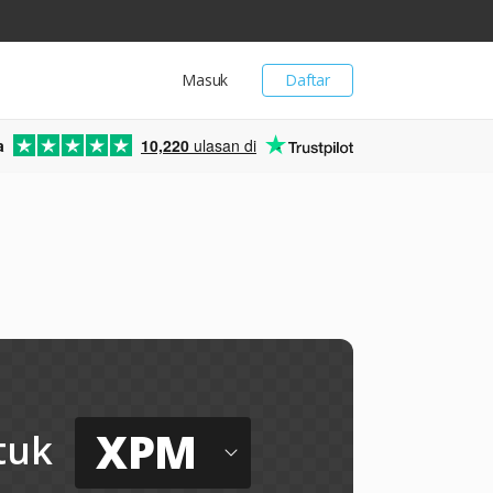
Masuk
Daftar
a
10,220
ulasan di
XPM
tuk