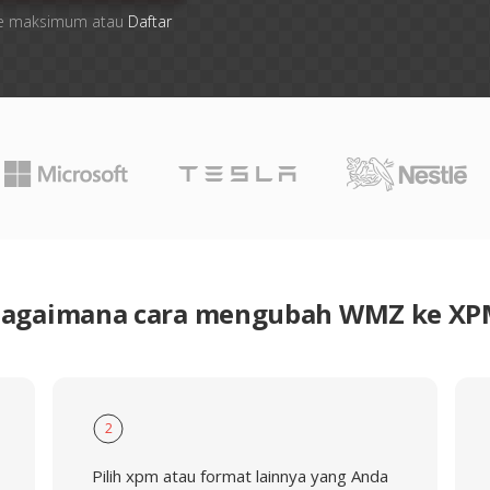
 file maksimum atau
Daftar
agaimana cara mengubah WMZ ke X
2
Pilih xpm atau format lainnya yang Anda