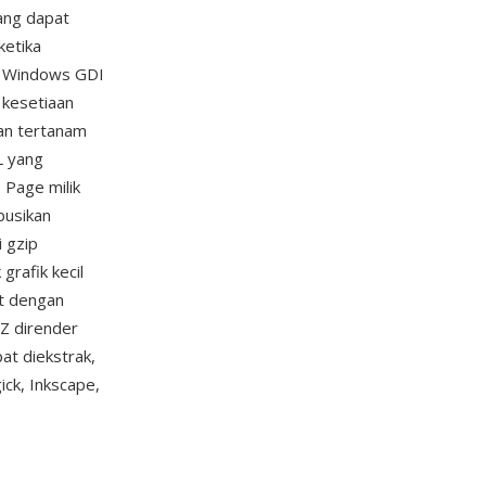
ang dapat
ketika
em Windows GDI
 kesetiaan
kan tertanam
L yang
 Page milik
ibusikan
i gzip
grafik kecil
t dengan
Z dirender
at diekstrak,
ck, Inkscape,