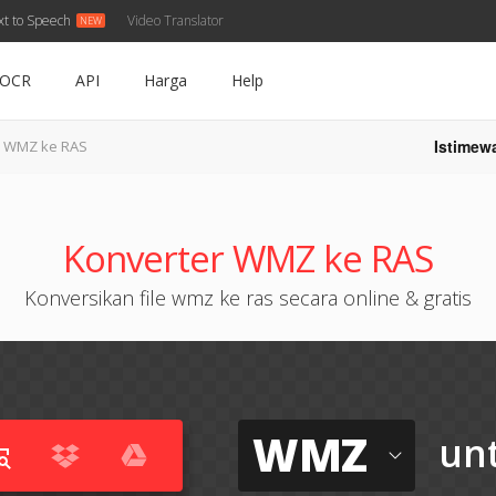
xt to Speech
Video Translator
OCR
API
Harga
Help
Istimew
WMZ ke RAS
Konverter WMZ ke RAS
Konversikan file wmz ke ras secara online & gratis
WMZ
un