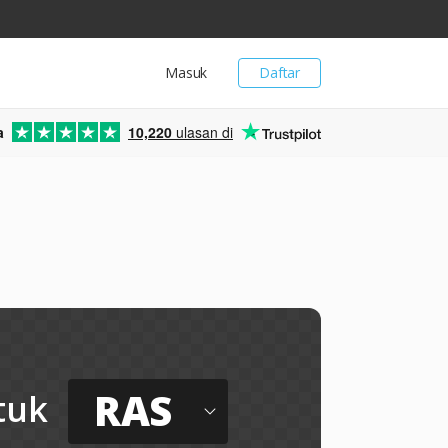
Masuk
Daftar
a
10,220
ulasan di
RAS
tuk