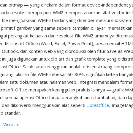
, dan bitmap — yang direkam dalam format device-independent y
 pada resolusi berapa pun. WMZ mempertahankan sifat vektor ini: 
 file menghasilkan WMF standar yang dirender melalui subsist
rimitif gambar yang sama seperti tampilan di layar, memastikan
bagai perangkat keluaran dan resolusi. File WMZ umumnya ditemu
n Microsoft Office (Word, Excel, PowerPoint), pesan email HTM
eh Outlook, dan konten web yang diproduksi oleh fitur Save as Web
 ini juga digunakan untuk clip art dan grafik template yang didistr
asi Office. Salah satu keunggulan adalah efisiensi ruang: kompres
urangi ukuran file WMF sebesar 60-80%, signifikan ketika banyak 
alam satu dokumen atau halaman web. Integrasi mendalam forma
rosoft Office merupakan keunggulan praktis lainnya — grafik WM
 di semua aplikasi Office tanpa perangkat lunak tambahan, dan dap
 dan dikonversi menggunakan alat seperti
LibreOffice
, ImageMagi
zip standar.
g
:
Microsoft