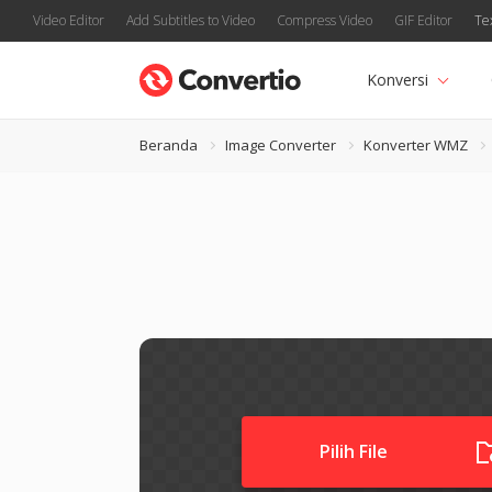
Video Editor
Add Subtitles to Video
Compress Video
GIF Editor
Te
Konversi
Beranda
Image Converter
Konverter WMZ
Pilih File