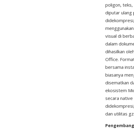
poligon, teks
diputar ulang
didekompresi,
menggunakan p
visual di ber
dalam dokume
dihasilkan ol
Office. Format
bersama instal
biasanya meng
disematkan d
ekosistem Mic
secara native
didekompresi,
dan utilitas g
Pengemban