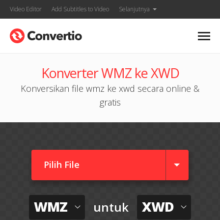
Video Editor
Add Subtitles to Video
Selanjutnya
Konverter WMZ ke XWD
Konversikan file wmz ke xwd secara online &
gratis
Pilih File
WMZ
XWD
untuk