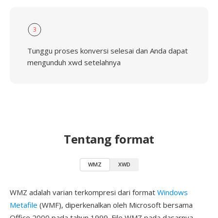
3
Tunggu proses konversi selesai dan Anda dapat
mengunduh xwd setelahnya
Tentang format
WMZ
XWD
WMZ adalah varian terkompresi dari format
Windows
Metafile
(WMF), diperkenalkan oleh Microsoft bersama
Office 2000 pada tahun 1999. File WMZ pada dasarnya