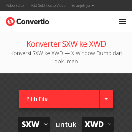
Video Editor
Add Subtitles to Video
Selanjutnya
Konverter SXW ke XWD
Konversi SXW ke XWD — X Window Dump dari
dokumen
Pilih File
SXW
XWD
untuk