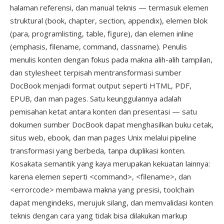
halaman referensi, dan manual teknis — termasuk elemen
struktural (book, chapter, section, appendix), elemen blok
(para, programlisting, table, figure), dan elemen inline
(emphasis, filename, command, classname). Penulis
menulis konten dengan fokus pada makna alih-alih tampilan,
dan stylesheet terpisah mentransformasi sumber
DocBook menjadi format output seperti HTML, PDF,
EPUB, dan man pages. Satu keunggulannya adalah
pemisahan ketat antara konten dan presentasi — satu
dokumen sumber DocBook dapat menghasilkan buku cetak,
situs web, ebook, dan man pages Unix melalui pipeline
transformasi yang berbeda, tanpa duplikasi konten.
Kosakata semantik yang kaya merupakan kekuatan lainnya:
karena elemen seperti <command>, <filename>, dan
<errorcode> membawa makna yang presisi, toolchain
dapat mengindeks, merujuk silang, dan memvalidasi konten
teknis dengan cara yang tidak bisa dilakukan markup