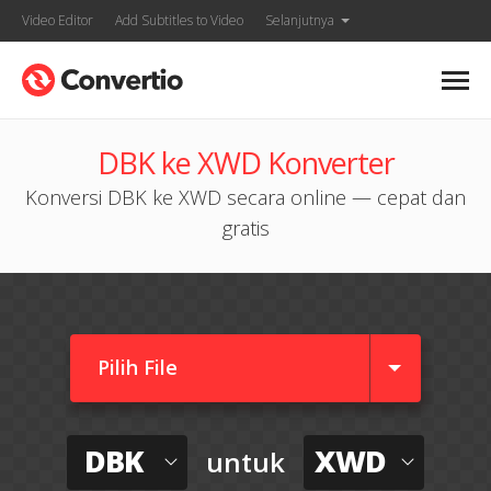
Video Editor
Add Subtitles to Video
Selanjutnya
DBK ke XWD Konverter
Konversi DBK ke XWD secara online — cepat dan
gratis
Pilih File
DBK
XWD
untuk