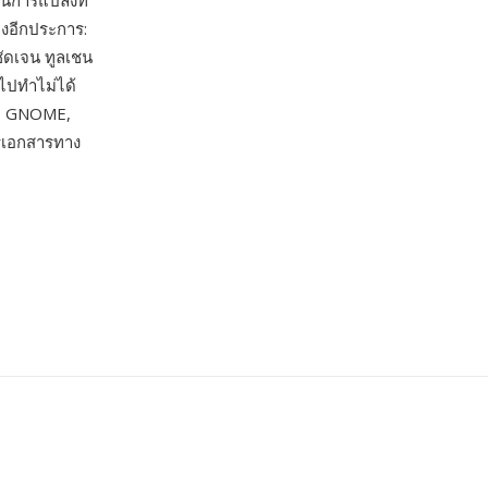
น์การแปลงที่
็งอีกประการ:
ัดเจน ทูลเชน
วไปทำไม่ได้
, GNOME,
่เอกสารทาง