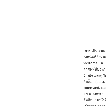
DBK เป็นนามสกุ
เทคนิคที่กำหน
Systems และ O
คำศัพท์นี้ประ
อ้างอิง และคู่
ต์บล็อก (para,
command, clas
แยกต่างหากจะ
ข้อดีอย่างหนึ