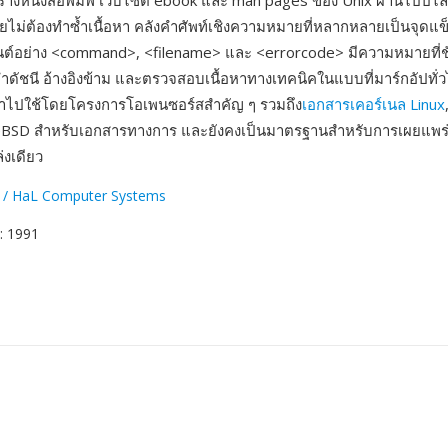
้างหนังสือพิมพ์ เว็บไซต์ ebook และ man pages ของ Unix ผ่านไปป์ไล
ยไม่ต้องทำซ้ำเนื้อหา คลังคำศัพท์เชิงความหมายที่หลากหลายเป็นจุดแข
เมนต์อย่าง <command>, <filename> และ <errorcode> มีความหมายที่ช
ำดัชนี อ้างอิงข้าม และตรวจสอบเนื้อหาทางเทคนิคในแบบที่มาร์กอัปทั่
ำไปใช้โดยโครงการโอเพนซอร์สสำคัญ ๆ รวมถึง
เอกสารเคอร์เนล Linux
BSD สำหรับเอกสารทางการ และยังคงเป็นมาตรฐานสำหรับการเผยแพร
งเดียว
 / HaL Computer Systems
: 1991