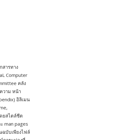
อกสารทาง
HaL Computer
mmittee คลัง
ทความ หน้า
pendix) อิลิเมน
ame,
โดยสไตล์ชีต
ละ man pages
นฉบับเพียงไฟล์