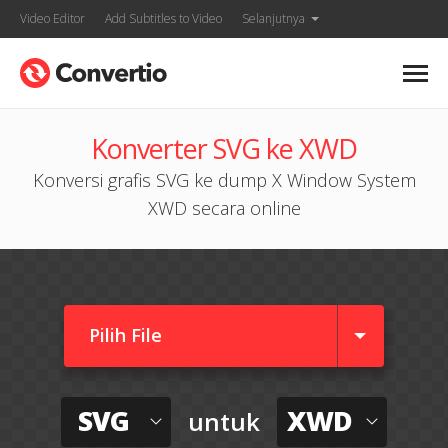
Video Editor
Add Subtitles to Video
Selanjutnya
Konverter SVG ke XWD
Konversi grafis SVG ke dump X Window System
XWD secara online
Pilih File
SVG
XWD
untuk