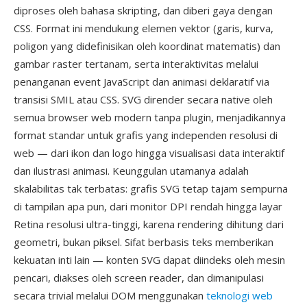
diproses oleh bahasa skripting, dan diberi gaya dengan
CSS. Format ini mendukung elemen vektor (garis, kurva,
poligon yang didefinisikan oleh koordinat matematis) dan
gambar raster tertanam, serta interaktivitas melalui
penanganan event JavaScript dan animasi deklaratif via
transisi SMIL atau CSS. SVG dirender secara native oleh
semua browser web modern tanpa plugin, menjadikannya
format standar untuk grafis yang independen resolusi di
web — dari ikon dan logo hingga visualisasi data interaktif
dan ilustrasi animasi. Keunggulan utamanya adalah
skalabilitas tak terbatas: grafis SVG tetap tajam sempurna
di tampilan apa pun, dari monitor DPI rendah hingga layar
Retina resolusi ultra-tinggi, karena rendering dihitung dari
geometri, bukan piksel. Sifat berbasis teks memberikan
kekuatan inti lain — konten SVG dapat diindeks oleh mesin
pencari, diakses oleh screen reader, dan dimanipulasi
secara trivial melalui DOM menggunakan
teknologi web