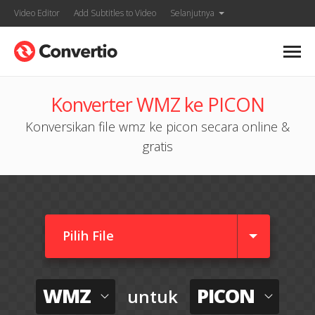
Video Editor
Add Subtitles to Video
Selanjutnya
Konverter WMZ ke PICON
Konversikan file wmz ke picon secara online &
gratis
Pilih File
WMZ
PICON
untuk