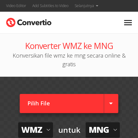
Video Editor
Add Subtitles to Video
Selanjutnya
Konverter WMZ ke MNG
Konversikan file wmz ke mng secara online &
gratis
Pilih File
WMZ
MNG
untuk