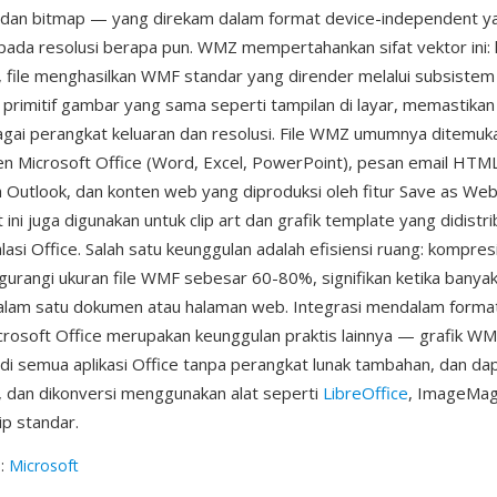
, dan bitmap — yang direkam dalam format device-independent y
 pada resolusi berapa pun. WMZ mempertahankan sifat vektor ini: 
 file menghasilkan WMF standar yang dirender melalui subsist
rimitif gambar yang sama seperti tampilan di layar, memastikan
bagai perangkat keluaran dan resolusi. File WMZ umumnya ditemu
n Microsoft Office (Word, Excel, PowerPoint), pesan email HTM
eh Outlook, dan konten web yang diproduksi oleh fitur Save as Web
 ini juga digunakan untuk clip art dan grafik template yang didistr
asi Office. Salah satu keunggulan adalah efisiensi ruang: kompres
urangi ukuran file WMF sebesar 60-80%, signifikan ketika banyak 
alam satu dokumen atau halaman web. Integrasi mendalam forma
rosoft Office merupakan keunggulan praktis lainnya — grafik WM
 di semua aplikasi Office tanpa perangkat lunak tambahan, dan dap
 dan dikonversi menggunakan alat seperti
LibreOffice
, ImageMagi
zip standar.
g
:
Microsoft