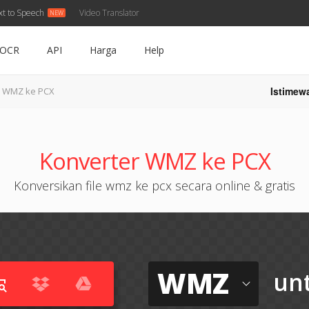
xt to Speech
Video Translator
OCR
API
Harga
Help
Istimew
WMZ ke PCX
Konverter WMZ ke PCX
Konversikan file wmz ke pcx secara online & gratis
WMZ
un