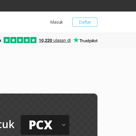
Masuk
Daftar
a
10,220
ulasan di
PCX
tuk