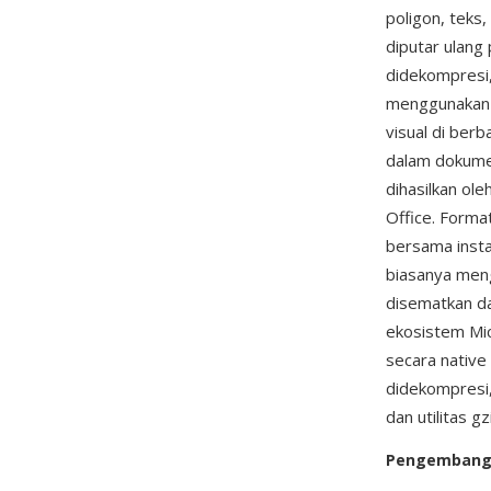
poligon, teks
diputar ulang
didekompresi,
menggunakan p
visual di ber
dalam dokume
dihasilkan ol
Office. Format
bersama instal
biasanya meng
disematkan d
ekosistem Mic
secara native
didekompresi,
dan utilitas g
Pengemban