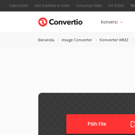
Video Editor
Add Subtitles to Video
Compress Video
GIF Editor
Te
Konversi
Beranda
Image Converter
Konverter WMZ
Pilih File