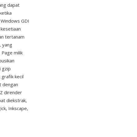
ang dapat
ketika
em Windows GDI
 kesetiaan
kan tertanam
L yang
 Page milik
ibusikan
i gzip
grafik kecil
t dengan
Z dirender
at diekstrak,
ck, Inkscape,