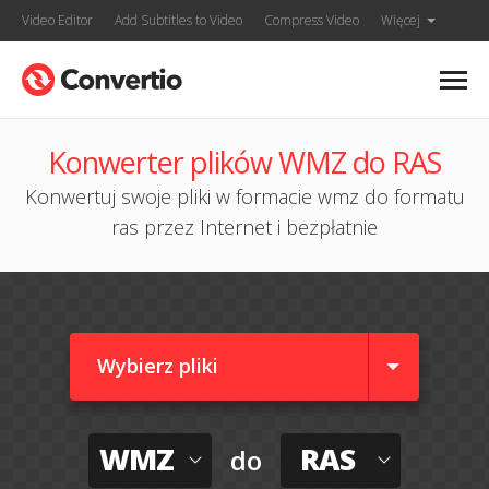
Video Editor
Add Subtitles to Video
Compress Video
Więcej
Konwerter plików WMZ do RAS
Konwertuj swoje pliki w formacie wmz do formatu
ras przez Internet i bezpłatnie
Wybierz pliki
WMZ
RAS
do