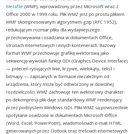
Metafile
(WMF), wprowadzony przez Microsoft wraz z
Office 2000 w 1999 roku. Plik WMZ jest po prostu plikiem
WMF skompresowanym algorytmem gzip (RFC 1952),
redukującym rozmiar pliku dla wydajniejszego
przechowywania i osadzania w dokumentach Office,
stronach internetowych i innych kontenerach. Bazowy
format WMF przechowuje grafikę wektorową jako
sekwencję wywołań funkcji GDI (Graphics Device Interface)
— poleceń rysujących linie, krzywe, wielokąty, tekst i
bitmapy — zapisanych w formacie niezależnym od
urządzenia, który może być odtworzony w dowolnej
rozdzielczości. WMZ zachowuje ten wektorowy charakter:
po dekompresji plik daje standardowy WMF renderujący
przez podsystem Windows GDI. Pliki WMZ są powszechnie
spotykane osadzone w dokumentach Microsoft Office
(Word, Excel, PowerPoint), wiadomościach e-mail HTML
generowanych przez Outlook oraz treściach internetowych