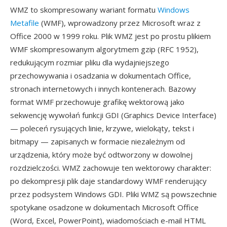
WMZ to skompresowany wariant formatu
Windows
Metafile
(WMF), wprowadzony przez Microsoft wraz z
Office 2000 w 1999 roku. Plik WMZ jest po prostu plikiem
WMF skompresowanym algorytmem gzip (RFC 1952),
redukującym rozmiar pliku dla wydajniejszego
przechowywania i osadzania w dokumentach Office,
stronach internetowych i innych kontenerach. Bazowy
format WMF przechowuje grafikę wektorową jako
sekwencję wywołań funkcji GDI (Graphics Device Interface)
— poleceń rysujących linie, krzywe, wielokąty, tekst i
bitmapy — zapisanych w formacie niezależnym od
urządzenia, który może być odtworzony w dowolnej
rozdzielczości. WMZ zachowuje ten wektorowy charakter:
po dekompresji plik daje standardowy WMF renderujący
przez podsystem Windows GDI. Pliki WMZ są powszechnie
spotykane osadzone w dokumentach Microsoft Office
(Word, Excel, PowerPoint), wiadomościach e-mail HTML