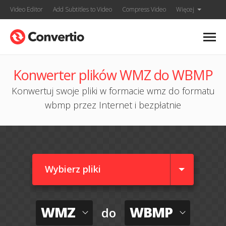
Video Editor
Add Subtitles to Video
Compress Video
Więcej
Konwerter plików WMZ do WBMP
Konwertuj swoje pliki w formacie wmz do formatu
wbmp przez Internet i bezpłatnie
Wybierz pliki
WMZ
WBMP
do