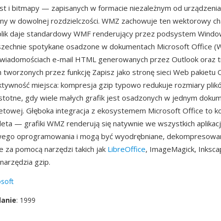
kst i bitmapy — zapisanych w formacie niezależnym od urządzeni
ny w dowolnej rozdzielczości. WMZ zachowuje ten wektorowy cha
plik daje standardowy WMF renderujący przez podsystem Windows
echnie spotykane osadzone w dokumentach Microsoft Office (W
 wiadomościach e-mail HTML generowanych przez Outlook oraz t
 tworzonych przez funkcję Zapisz jako stronę sieci Web pakietu O
ektywność miejsca: kompresja gzip typowo redukuje rozmiary pli
istotne, gdy wiele małych grafik jest osadzonych w jednym dokum
netowej. Głęboka integracja z ekosystemem Microsoft Office to ko
leta — grafiki WMZ renderują się natywnie we wszystkich aplikacj
ego oprogramowania i mogą być wyodrębniane, dekompresowan
 za pomocą narzędzi takich jak
LibreOffice
, ImageMagick, Inksca
arzędzia gzip.
soft
danie
: 1999