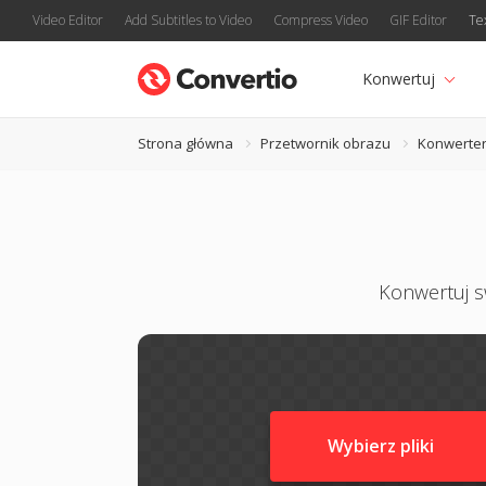
Video Editor
Add Subtitles to Video
Compress Video
GIF Editor
Te
Konwertuj
Strona główna
Przetwornik obrazu
Konwerte
Konwertuj sw
Wybierz pliki