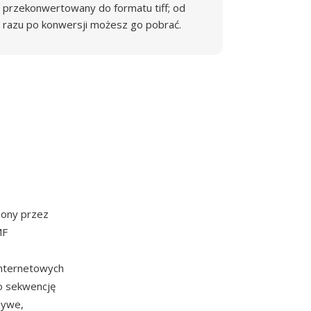
przekonwertowany do formatu tiff; od
razu po konwersji możesz go pobrać.
ony przez
MF
internetowych
o sekwencję
zywe,