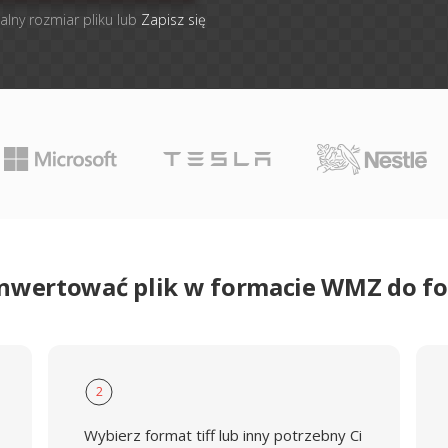
alny rozmiar pliku lub
Zapisz się
onwertować plik w formacie WMZ do fo
2
Wybierz format tiff lub inny potrzebny Ci