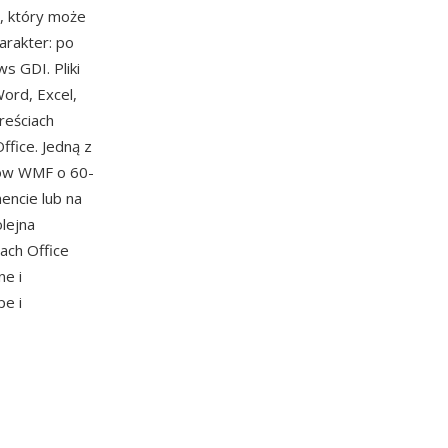
a, który może
rakter: po
 GDI. Pliki
ord, Excel,
reściach
ffice. Jedną z
ków WMF o 60-
encie lub na
lejna
ach Office
e i
pe i