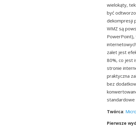
wielokąty, te
być odtworzo
dekompresji 
WMZ są powsz
PowerPoint),
internetowych
zalet jest ef
80%, co jest 
stronie inter
praktyczna za
bez dodatkow
konwertowane
standardowe n
Twórca
:
Micro
Pierwsze wy