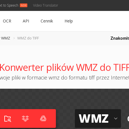
xt to Speech
Video Translator
OCR
API
Cennik
Help
Znakomit
r WMZ
WMZ do TIFF
Konwerter plików WMZ do TIF
oje pliki w formacie wmz do formatu tiff przez Internet
WMZ