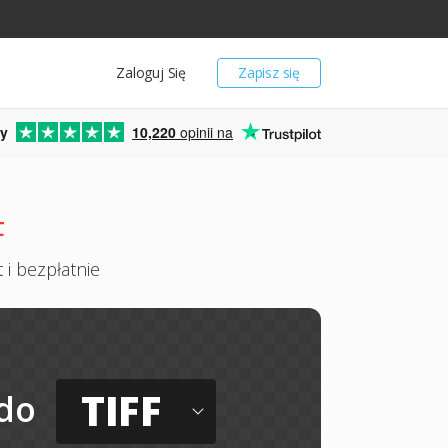
Zaloguj Się
Zapisz się
y
10,220
opinii na
F
 i bezpłatnie
TIFF
do