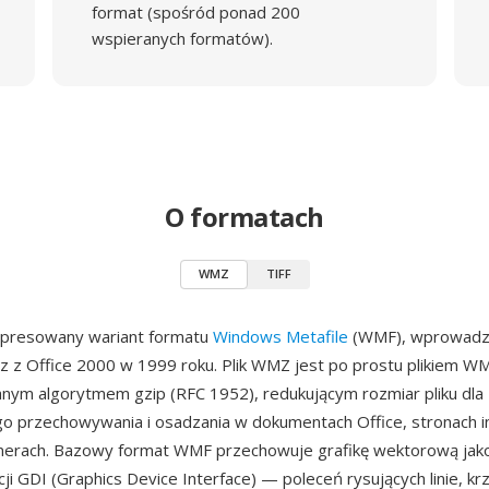
format (spośród ponad 200
wspieranych formatów).
O formatach
WMZ
TIFF
presowany wariant formatu
Windows Metafile
(WMF), wprowadz
z z Office 2000 w 1999 roku. Plik WMZ jest po prostu plikiem W
ym algorytmem gzip (RFC 1952), redukującym rozmiar pliku dla
go przechowywania i osadzania w dokumentach Office, stronach 
tenerach. Bazowy format WMF przechowuje grafikę wektorową jak
ji GDI (Graphics Device Interface) — poleceń rysujących linie, kr