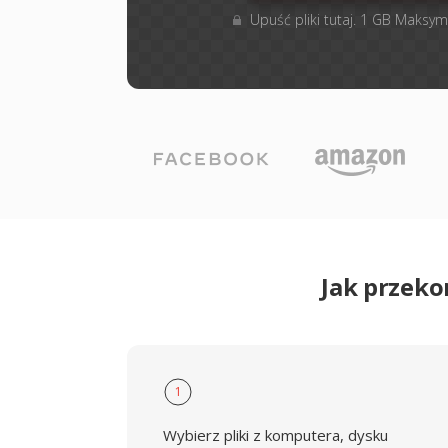
Upuść pliki tutaj. 1 GB Maksym
Jak przek
1
Wybierz pliki z komputera, dysku