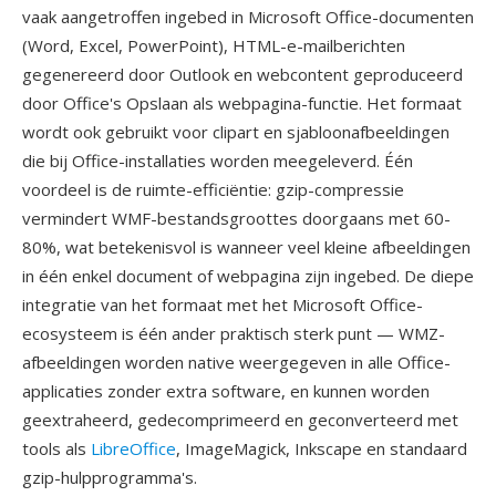
vaak aangetroffen ingebed in Microsoft Office-documenten
(Word, Excel, PowerPoint), HTML-e-mailberichten
gegenereerd door Outlook en webcontent geproduceerd
door Office's Opslaan als webpagina-functie. Het formaat
wordt ook gebruikt voor clipart en sjabloonafbeeldingen
die bij Office-installaties worden meegeleverd. Één
voordeel is de ruimte-efficiëntie: gzip-compressie
vermindert WMF-bestandsgroottes doorgaans met 60-
80%, wat betekenisvol is wanneer veel kleine afbeeldingen
in één enkel document of webpagina zijn ingebed. De diepe
integratie van het formaat met het Microsoft Office-
ecosysteem is één ander praktisch sterk punt — WMZ-
afbeeldingen worden native weergegeven in alle Office-
applicaties zonder extra software, en kunnen worden
geextraheerd, gedecomprimeerd en geconverteerd met
tools als
LibreOffice
, ImageMagick, Inkscape en standaard
gzip-hulpprogramma's.