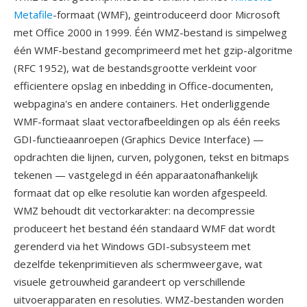
Metafile
-formaat (WMF), geintroduceerd door Microsoft
met Office 2000 in 1999. Één WMZ-bestand is simpelweg
één WMF-bestand gecomprimeerd met het gzip-algoritme
(RFC 1952), wat de bestandsgrootte verkleint voor
efficientere opslag en inbedding in Office-documenten,
webpagina's en andere containers. Het onderliggende
WMF-formaat slaat vectorafbeeldingen op als één reeks
GDI-functieaanroepen (Graphics Device Interface) —
opdrachten die lijnen, curven, polygonen, tekst en bitmaps
tekenen — vastgelegd in één apparaatonafhankelijk
formaat dat op elke resolutie kan worden afgespeeld.
WMZ behoudt dit vectorkarakter: na decompressie
produceert het bestand één standaard WMF dat wordt
gerenderd via het Windows GDI-subsysteem met
dezelfde tekenprimitieven als schermweergave, wat
visuele getrouwheid garandeert op verschillende
uitvoerapparaten en resoluties. WMZ-bestanden worden