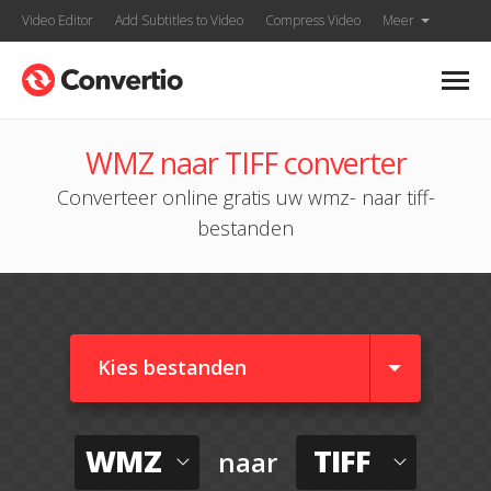
Video Editor
Add Subtitles to Video
Compress Video
Meer
WMZ naar TIFF converter
Converteer online gratis uw wmz- naar tiff-
bestanden
Kies bestanden
WMZ
TIFF
naar