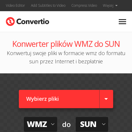
Video Editor
Add Subtitles to Video
Compress Video
Więcej
Konwerter plików WMZ do SUN
Konwertuj swoje pliki w formacie wmz do formatu
sun przez Internet i bezpłatnie
Wybierz pliki
WMZ
SUN
do