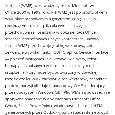
Metafile
(WMF), wprowadzony przez Microsoft wraz z
Office 2000 w 1999 roku. Plik WMZ jest po prostu plikiem
WMF skompresowanym algorytmem gzip (RFC 1952),
redukującym rozmiar pliku dla wydajniejszego
przechowywania i osadzania w dokumentach Office,
stronach internetowych i innych kontenerach. Bazowy
format WMF przechowuje grafikę wektorową jako
sekwencję wywołań funkcji GDI (Graphics Device Interface)
— poleceń rysujących linie, krzywe, wielokąty, tekst i
bitmapy — zapisanych w formacie niezależnym od
urządzenia, który może być odtworzony w dowolnej
rozdzielczości. WMZ zachowuje ten wektorowy charakter:
po dekompresji plik daje standardowy WMF renderujący
przez podsystem Windows GDI. Pliki WMZ są powszechnie
spotykane osadzone w dokumentach Microsoft Office
(Word, Excel, PowerPoint), wiadomościach e-mail HTML
generowanych przez Outlook oraz treściach internetowych