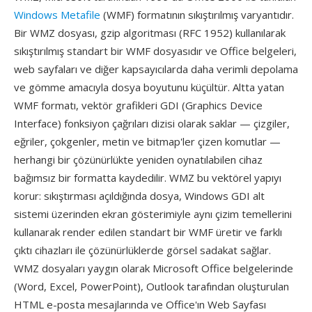
Windows Metafile
(WMF) formatının sıkıştırılmış varyantıdır.
Bir WMZ dosyası, gzip algoritması (RFC 1952) kullanılarak
sıkıştırılmış standart bir WMF dosyasıdır ve Office belgeleri,
web sayfaları ve diğer kapsayıcılarda daha verimli depolama
ve gömme amacıyla dosya boyutunu küçültür. Altta yatan
WMF formatı, vektör grafikleri GDI (Graphics Device
Interface) fonksiyon çağrıları dizisi olarak saklar — çizgiler,
eğriler, çokgenler, metin ve bitmap'ler çizen komutlar —
herhangi bir çözünürlükte yeniden oynatılabilen cihaz
bağımsız bir formatta kaydedilir. WMZ bu vektörel yapıyı
korur: sıkıştırması açıldığında dosya, Windows GDI alt
sistemi üzerinden ekran gösterimiyle aynı çizim temellerini
kullanarak render edilen standart bir WMF üretir ve farklı
çıktı cihazları ile çözünürlüklerde görsel sadakat sağlar.
WMZ dosyaları yaygın olarak Microsoft Office belgelerinde
(Word, Excel, PowerPoint), Outlook tarafından oluşturulan
HTML e-posta mesajlarında ve Office'ın Web Sayfası