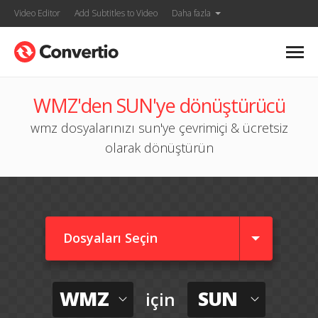
Video Editor
Add Subtitles to Video
Daha fazla
WMZ'den SUN'ye dönüştürücü
wmz dosyalarınızı sun'ye çevrimiçi & ücretsiz
olarak dönüştürün
Dosyaları Seçin
WMZ
SUN
için