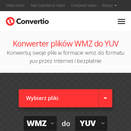
Video Editor
Add Subtitles to Video
Compress Video
Więcej
Konwerter plików WMZ do YUV
Konwertuj swoje pliki w formacie wmz do formatu
yuv przez Internet i bezpłatnie
Wybierz pliki
WMZ
YUV
do