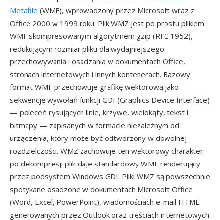
Metafile
(WMF), wprowadzony przez Microsoft wraz z
Office 2000 w 1999 roku. Plik WMZ jest po prostu plikiem
WMF skompresowanym algorytmem gzip (RFC 1952),
redukującym rozmiar pliku dla wydajniejszego
przechowywania i osadzania w dokumentach Office,
stronach internetowych i innych kontenerach. Bazowy
format WMF przechowuje grafikę wektorową jako
sekwencję wywołań funkcji GDI (Graphics Device Interface)
— poleceń rysujących linie, krzywe, wielokąty, tekst i
bitmapy — zapisanych w formacie niezależnym od
urządzenia, który może być odtworzony w dowolnej
rozdzielczości. WMZ zachowuje ten wektorowy charakter:
po dekompresji plik daje standardowy WMF renderujący
przez podsystem Windows GDI. Pliki WMZ są powszechnie
spotykane osadzone w dokumentach Microsoft Office
(Word, Excel, PowerPoint), wiadomościach e-mail HTML
generowanych przez Outlook oraz treściach internetowych