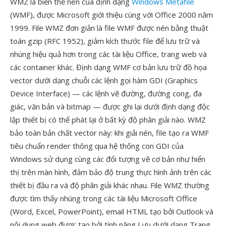
WMZ là biến thể nén của định dạng
Windows Metafile
(WMF), được Microsoft giới thiệu cùng với Office 2000 năm
1999. File WMZ đơn giản là file WMF được nén bằng thuật
toán gzip (RFC 1952), giảm kích thước file để lưu trữ và
nhúng hiệu quả hơn trong các tài liệu Office, trang web và
các container khác. Định dạng WMF cơ bản lưu trữ đồ họa
vector dưới dạng chuỗi các lệnh gọi hàm GDI (Graphics
Device Interface) — các lệnh vẽ đường, đường cong, đa
giác, văn bản và bitmap — được ghi lại dưới định dạng độc
lập thiết bị có thể phát lại ở bất kỳ độ phân giải nào. WMZ
bảo toàn bản chất vector này: khi giải nén, file tạo ra WMF
tiêu chuẩn render thông qua hệ thống con GDI của
Windows sử dụng cùng các đối tượng vẽ cơ bản như hiển
thị trên màn hình, đảm bảo độ trung thực hình ảnh trên các
thiết bị đầu ra và độ phân giải khác nhau. File WMZ thường
được tìm thấy nhúng trong các tài liệu Microsoft Office
(Word, Excel, PowerPoint), email HTML tạo bởi Outlook và
nội dung web được tạo bởi tính năng Lưu dưới dạng Trang