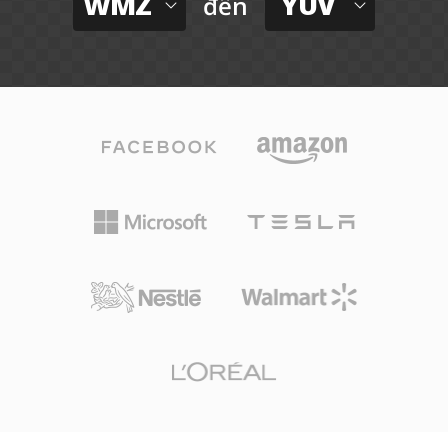
WMZ
YUV
đến