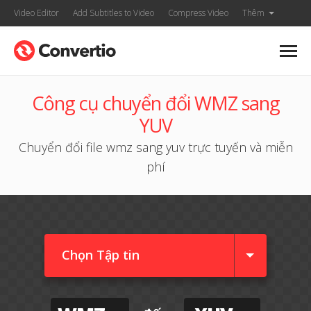
Video Editor
Add Subtitles to Video
Compress Video
Thêm
Công cụ chuyển đổi WMZ sang
YUV
Chuyển đổi file wmz sang yuv trực tuyến và miễn
phí
Chọn Tập tin