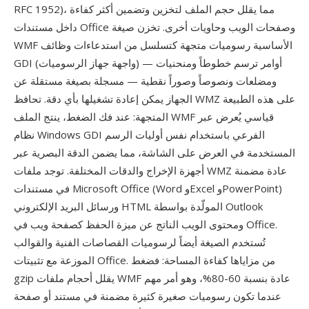
RFC 1952)، مما يقلل حجم الملف لتخزين وتضمين أكثر كفاءة
داخل مستندات Office وصفحات الويب وحاويات أخرى. تخزن صيغة
WMF الأساسية رسوميات متجهة كتسلسل من استدعاءات وظائف
GDI (واجهة جهاز الرسوميات) — أوامر ترسم خطوطاً ومنحنيات
ومضلعات ونصوصاً وصوراً نقطية — مسجلة بصيغة مستقلة عن
الجهاز يمكن إعادة تشغيلها بأي دقة. تحافظ WMZ على هذه الطبيعة
المتجهة: عند فك الضغط، ينتج الملف WMF قياسي يُعرض عبر
نظام Windows GDI الفرعي باستخدام نفس أوليات الرسم
المستخدمة في العرض على الشاشة، مما يضمن الدقة البصرية عبر
أجهزة الإخراج والدقات المختلفة. توجد ملفات WMZ عادة مضمنة
في مستندات Microsoft Office (Word وExcel وPowerPoint)
ورسائل البريد الإلكتروني HTML المولّدة بواسطة Outlook
ومحتوى الويب الناتج عن ميزة الحفظ كصفحة ويب في Office.
تُستخدم الصيغة أيضاً لرسوميات القصاصات الفنية والقوالب
الموزعة مع تثبيتات Office. من مزاياها كفاءة المساحة: فضغط
gzip يقلل أحجام ملفات WMF عادة بنسبة 60-80%، وهو أمر مهم
عندما تكون رسوميات صغيرة كثيرة مضمنة في مستند أو صفحة