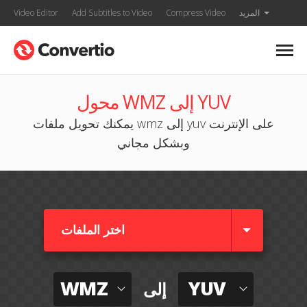
المزيد
Compress Video
Add Subtitles to Video
Video Editor
محول WMZ إلى YUV
يمكنك تحويل ملفات wmz إلى yuv على الإنترنت
وبشكل مجاني
اختر الملفات
WMZ
YUV
إلى