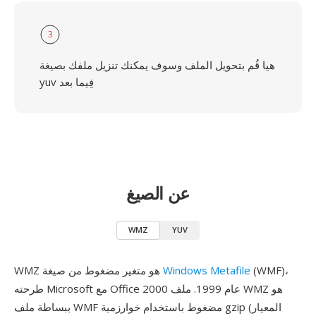
3
هيا قُم بتحويل الملف وسوف يمكنك تنزيل ملفك بصيغة
yuv فِيما بعد
عن الصيغ
WMZ
YUV
(WMF)،
Windows Metafile
WMZ هو متغير مضغوط من صيغة
طرحته Microsoft مع Office 2000 عام 1999. ملف WMZ هو
ببساطة ملف WMF مضغوط باستخدام خوارزمية gzip (المعيار