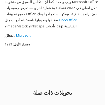
ويب واحدة. كما أن التكامل العميق مع منظومة Microsoft Office
نقطة قوة عملية أخرى — تُعرض رسوميات WMZ بشكل أصلي في
جميع تطبيقات Office دون برامج إضافية، ويمكن استخراجها وفك
LibreOffice
ضغطها وتحويلها باستخدام أدوات مثل
وImageMagick وInkscape وأدوات gzip القياسية.
Microsoft
:
المطوّر
الإصدار الأول
: 1999
تحويلات ذات صلة