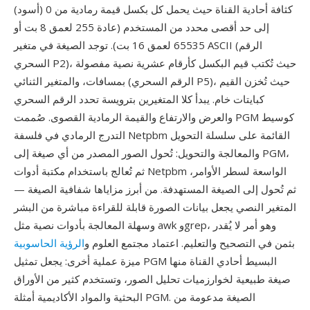
كثافة أحادية القناة حيث يحمل كل بكسل قيمة رمادية من 0 (أسود)
إلى حد أقصى محدد من المستخدم (عادة 255 لعمق 8 بت أو
65535 لعمق 16 بت). توجد الصيغة في متغير ASCII (الرقم
السحري P2)، حيث تُكتب قيم البكسل كأرقام عشرية نصية مفصولة
بمسافات، والمتغير الثنائي (الرقم السحري P5)، حيث تُخزن القيم
كبايتات خام. يبدأ كلا المتغيرين بترويسة تحدد الرقم السحري
والعرض والارتفاع والقيمة الرمادية القصوى. صُممت PGM كوسيط
التدرج الرمادي في فلسفة Netpbm القائمة على سلسلة التحويل
والمعالجة والتحويل: تُحول الصور المصدر من أي صيغة إلى PGM،
ثم تُعالج باستخدام مكتبة أدوات Netpbm الواسعة لسطر الأوامر،
ثم تُحول إلى الصيغة المستهدفة. من أبرز مزاياها شفافية الصيغة —
المتغير النصي يجعل بيانات الصورة قابلة للقراءة مباشرة من البشر
وسهلة المعالجة بأدوات نصية مثل awk وgrep، وهو أمر لا يُقدر
بثمن في التصحيح والتعليم. اعتماد مجتمع العلوم و
الرؤية الحاسوبية
ميزة عملية أخرى: يجعل تمثيل PGM البسيط أحادي القناة منها
صيغة طبيعية لخوارزميات تحليل الصور، وتستخدم كثير من الأوراق
البحثية والمواد الأكاديمية أمثلة PGM. الصيغة مدعومة من