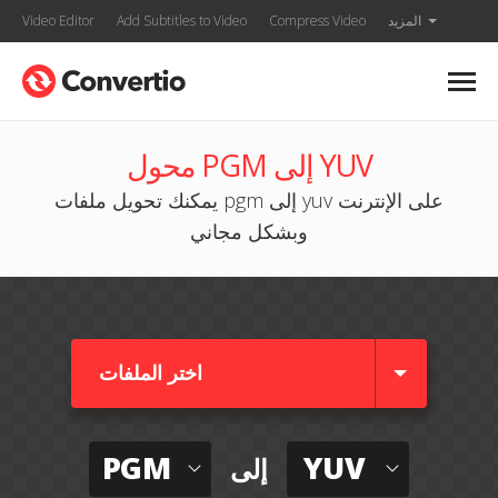
المزيد
Compress Video
Add Subtitles to Video
Video Editor
محول PGM إلى YUV
يمكنك تحويل ملفات pgm إلى yuv على الإنترنت
وبشكل مجاني
اختر الملفات
PGM
YUV
إلى