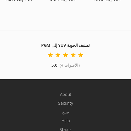
PGM إلى YUV تصنيف الجودة
(4 الأصوات)
5.0
About
Security
صيغ
Help
Status