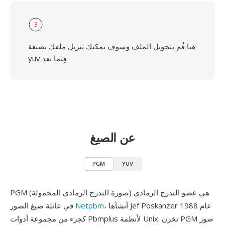
3
هيا قُم بتحويل الملف وسوف يمكنك تنزيل ملفك بصيغة
yuv فِيما بعد
عن الصيغ
PGM
YUV
PGM (صورة التدرج الرمادي المحمولة) هي عضو التدرج الرمادي
، أنشأها Jef Poskanzer عام 1988
Netpbm
في عائلة صيغ الصور
كجزء من مجموعة أدوات Pbmplus لأنظمة Unix. تخزن PGM صور