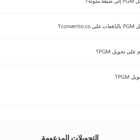
لونة؟
conve؟
لى تحويل PGM؟
 PGM؟
التحويلات المدعومة