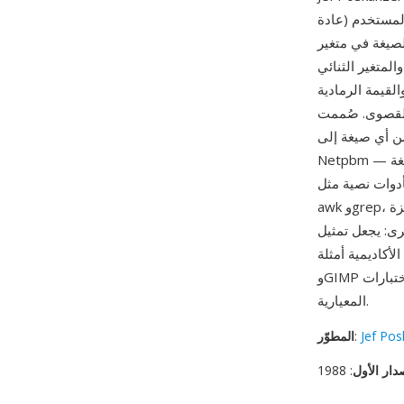
 أقصى محدد من المستخدم (عادة
 الصيغة في متغير ASCII (الرقم السحري P2)، حيث تُكتب
لسحري P5)، حيث تُخزن
القيمة الرمادية
. صُممت PGM كوسيط التدرج الرمادي في فلسفة Netpbm القائمة على سلسلة التحويل
الج باستخدام مكتبة أدوات
Netpbm الواسعة لسطر الأوامر، ثم تُحول إلى الصيغة المستهدفة. من أبرز مزاياها شفافية الصيغة —
أدوات نصية مثل
ة
ط أحادي القناة منها صيغة طبيعية لخوارزميات تحليل الصور،
يغة مدعومة من ImageMagick
وGIMP ومكتبات معالجة صور لا حصر لها، وتظل مدخلاً قياسياً للعديد من أدوات البحث والاختبارات
المعيارية.
Jef Pos
:
المطوّر
دار الأول
: 1988