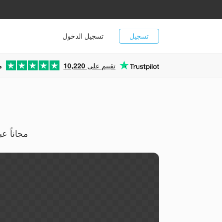
تسجيل
تسجيل الدخول
تقييم على
10,220
م
حوّل صور PGM ذات التدرج الرماد