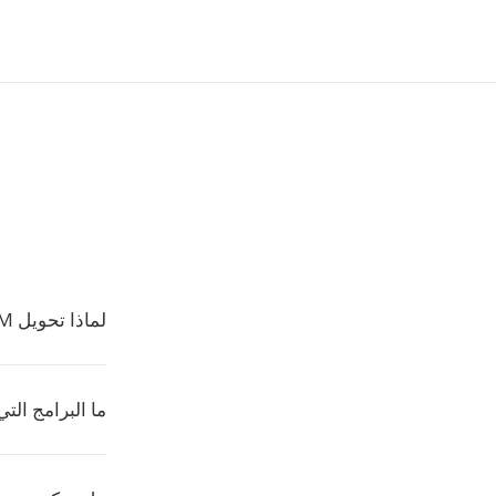
لماذا تحويل PGM إلى صيغة مختلفة؟
ما البرامج التي ت