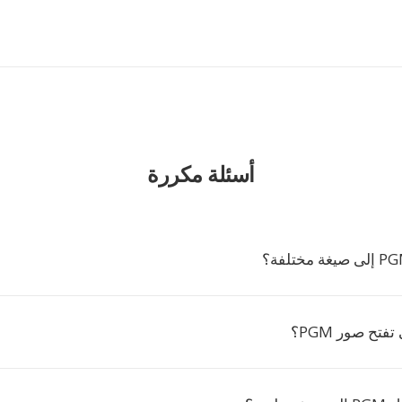
أسئلة مكررة
فتح صور PGM؟