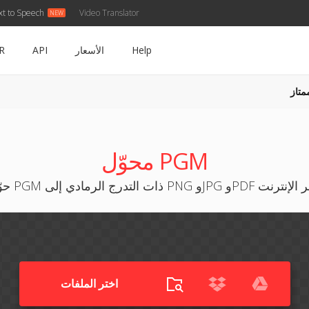
xt to Speech
Video Translator
Help
الأسعار
API
R
متاز
محوّل PGM
ي إلى PNG وJPG وPDF مجاناً عبر الإنترنت
اختر الملفات