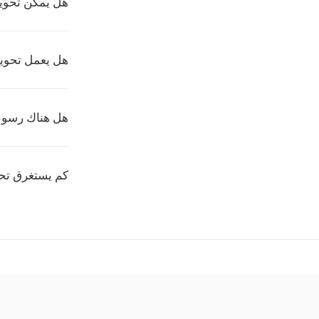
هل يمكن تحويل PGM إلى صيغة م
هل يعمل تحويل PGM بالدُفعات على rtio.co
هل هناك رسوم ع
كم يستغرق تحويل