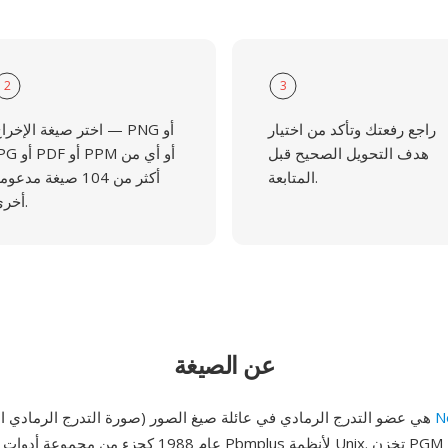
2
3
راجع رفعتك وتأكد من اختيار
اختر صيغة الإخراج — PNG أ
هدف التحويل الصحيح قبل
JPG أو PDF أو PPM أ
المتابعة.
أكثر من 104 صيغة مدعو
أخرى.
عن الصيغة
N
PGM (صورة التدرج الرمادي المحمولة) هي عضو التدرج الرمادي في عائلة صيغ الصور
zer