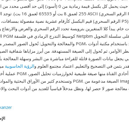
أحادية القناة حيث يحمل كل بكسل قيمة رمادية من 0 (أسود) إلى حد
255 لعمق 8 بت أو 65535 لعمق 16 بت). توجد
قيم البكسل كأرقام عشرية نصية مفصولة بمسافات، والمتغير الثنائي (الرقم ا
ات خام. يبدأ كلا المتغيرين بترويسة تحدد الرقم السحري والعرض والارتفاع و
القصوى
والمعالجة والتحويل: تُحول الصور المصدر من أي صيغة إلى PGM، ثم تُع
صي يجعل بيانات الصورة قابلة للقراءة مباشرة من البشر وسهلة المعالجة ب
 أمر لا يُقدر بثمن في التصحيح والتعليم. اعتماد مجتمع العلوم و
الرؤية الحاسوبية
ميز
عملية أخرى: يجعل تمثيل PGM البسي
وتستخدم كثير من الأوراق البحثية والمواد الأكاديمية أمثلة PGM. الص
kanzer
الإص