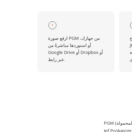
1
و
ارفع صورة PGM من جهازك،
و أي من
أو استوردها مباشرةً من
مة
Google Drive أو Dropbox أو
عبر رابط.
Jef Poskan عام 1988 كجزء من مجموعة أدوات Pbmplus لأنظمة Unix. تخزن PGM صور كثافة