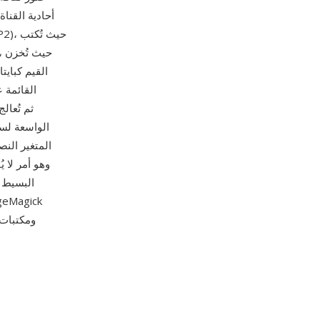
القيم كبايت
المتغير الن
awk وgrep، وهو