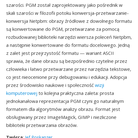
szarości. PGM został zaprojektowany jako pośrednik w
skali szarości w filozofii potoku konwersja-przetwarzanie-
konwersja Netpbm: obrazy źródłowe z dowolnego formatu
są konwertowane do PGM, przetwarzane za pomocą
rozbudowanej biblioteki narzędzi wiersza poleceń Netpbm,
a następnie konwertowane do formatu docelowego. Jedną
z zalet jest przejrzystość formatu — wariant ASCII
sprawia, że dane obrazu są bezpośrednio czytelne przez
człowieka i łatwo przetwarzane przez narzędzia tekstowe,
co jest nieocenione przy debugowaniu i edukacji. Adopcja
przez środowisko naukowe i społeczność
wizji
komputerowej
to kolejna praktyczna zaleta: prosta
jednokanałowa reprezentacja PGM czyni go naturalnym
formatem dla algorytmów analizy obrazu. Format jest
obsługiwany przez ImageMagick, GIMP i niezliczone
biblioteki przetwarzania obrazów.
Twórca
:
Jef Poskanzer