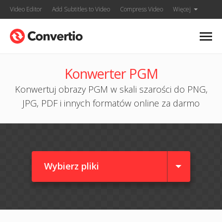
Video Editor
Add Subtitles to Video
Compress Video
Więcej
Konwerter PGM
Konwertuj obrazy PGM w skali szarości do PNG,
JPG, PDF i innych formatów online za darmo
Wybierz pliki