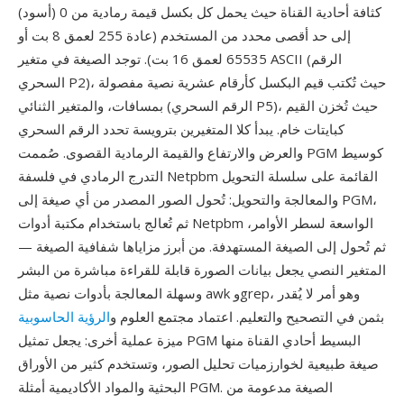
كثافة أحادية القناة حيث يحمل كل بكسل قيمة رمادية من 0 (أسود)
إلى حد أقصى محدد من المستخدم (عادة 255 لعمق 8 بت أو
65535 لعمق 16 بت). توجد الصيغة في متغير ASCII (الرقم
السحري P2)، حيث تُكتب قيم البكسل كأرقام عشرية نصية مفصولة
بمسافات، والمتغير الثنائي (الرقم السحري P5)، حيث تُخزن القيم
كبايتات خام. يبدأ كلا المتغيرين بترويسة تحدد الرقم السحري
والعرض والارتفاع والقيمة الرمادية القصوى. صُممت PGM كوسيط
التدرج الرمادي في فلسفة Netpbm القائمة على سلسلة التحويل
والمعالجة والتحويل: تُحول الصور المصدر من أي صيغة إلى PGM،
ثم تُعالج باستخدام مكتبة أدوات Netpbm الواسعة لسطر الأوامر،
ثم تُحول إلى الصيغة المستهدفة. من أبرز مزاياها شفافية الصيغة —
المتغير النصي يجعل بيانات الصورة قابلة للقراءة مباشرة من البشر
وسهلة المعالجة بأدوات نصية مثل awk وgrep، وهو أمر لا يُقدر
بثمن في التصحيح والتعليم. اعتماد مجتمع العلوم و
الرؤية الحاسوبية
ميزة عملية أخرى: يجعل تمثيل PGM البسيط أحادي القناة منها
صيغة طبيعية لخوارزميات تحليل الصور، وتستخدم كثير من الأوراق
البحثية والمواد الأكاديمية أمثلة PGM. الصيغة مدعومة من