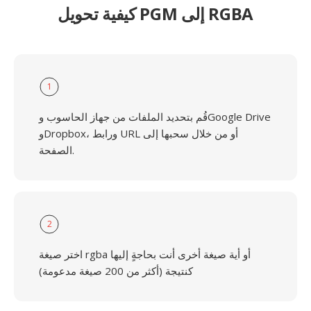
كيفية تحويل PGM إلى RGBA
1
قُم بتحديد الملفات من جهاز الحاسوب وGoogle Drive
وDropbox، ورابط URL أو من خلال سحبها إلى
الصفحة.
2
اختر صيغة rgba أو أية صيغة أخرى أنت بحاجةٍ إليها
كنتيجة (أكثر من 200 صيغة مدعومة)