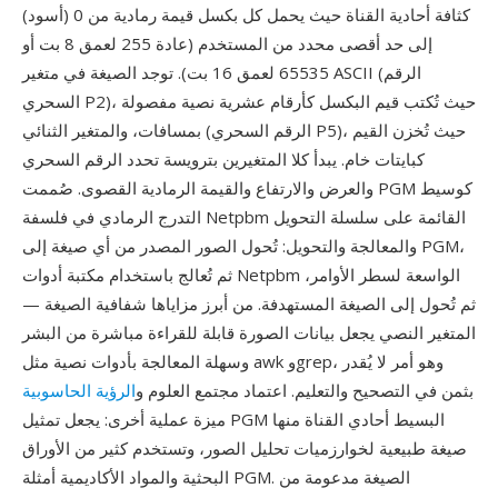
كثافة أحادية القناة حيث يحمل كل بكسل قيمة رمادية من 0 (أسود)
إلى حد أقصى محدد من المستخدم (عادة 255 لعمق 8 بت أو
65535 لعمق 16 بت). توجد الصيغة في متغير ASCII (الرقم
السحري P2)، حيث تُكتب قيم البكسل كأرقام عشرية نصية مفصولة
بمسافات، والمتغير الثنائي (الرقم السحري P5)، حيث تُخزن القيم
كبايتات خام. يبدأ كلا المتغيرين بترويسة تحدد الرقم السحري
والعرض والارتفاع والقيمة الرمادية القصوى. صُممت PGM كوسيط
التدرج الرمادي في فلسفة Netpbm القائمة على سلسلة التحويل
والمعالجة والتحويل: تُحول الصور المصدر من أي صيغة إلى PGM،
ثم تُعالج باستخدام مكتبة أدوات Netpbm الواسعة لسطر الأوامر،
ثم تُحول إلى الصيغة المستهدفة. من أبرز مزاياها شفافية الصيغة —
المتغير النصي يجعل بيانات الصورة قابلة للقراءة مباشرة من البشر
وسهلة المعالجة بأدوات نصية مثل awk وgrep، وهو أمر لا يُقدر
بثمن في التصحيح والتعليم. اعتماد مجتمع العلوم و
الرؤية الحاسوبية
ميزة عملية أخرى: يجعل تمثيل PGM البسيط أحادي القناة منها
صيغة طبيعية لخوارزميات تحليل الصور، وتستخدم كثير من الأوراق
البحثية والمواد الأكاديمية أمثلة PGM. الصيغة مدعومة من