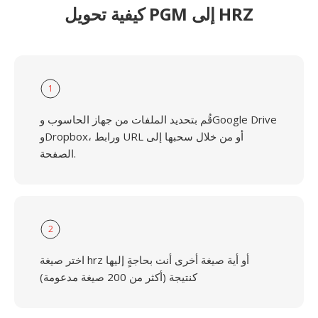
كيفية تحويل PGM إلى HRZ
1
قُم بتحديد الملفات من جهاز الحاسوب وGoogle Drive
وDropbox، ورابط URL أو من خلال سحبها إلى
الصفحة.
2
اختر صيغة hrz أو أية صيغة أخرى أنت بحاجةٍ إليها
كنتيجة (أكثر من 200 صيغة مدعومة)