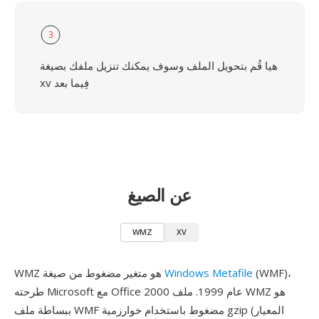
3
هيا قُم بتحويل الملف وسوف يمكنك تنزيل ملفك بصيغة
xv فِيما بعد
عن الصيغ
WMZ
XV
(WMF)،
Windows Metafile
WMZ هو متغير مضغوط من صيغة
طرحته Microsoft مع Office 2000 عام 1999. ملف WMZ هو
ببساطة ملف WMF مضغوط باستخدام خوارزمية gzip (المعيار