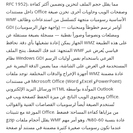
RFC 1952)، مما يقلل حجم الملف لتخزين وتضمين أكثر كفاءة
داخل مستندات Office وصفحات الويب وحاويات أخرى. تخزن صيغة
WMF الأساسية رسوميات متجهة كتسلسل من استدعاءات وظائف
GDI (واجهة جهاز الرسوميات) — أوامر ترسم خطوطاً ومنحنيات
ومضلعات ونصوصاً وصوراً نقطية — مسجلة بصيغة مستقلة عن
الجهاز يمكن إعادة تشغيلها بأي دقة. تحافظ WMZ على هذه الطبيعة
المتجهة: عند فك الضغط، ينتج الملف WMF قياسي يُعرض عبر
نظام Windows GDI الفرعي باستخدام نفس أوليات الرسم
المستخدمة في العرض على الشاشة، مما يضمن الدقة البصرية عبر
أجهزة الإخراج والدقات المختلفة. توجد ملفات WMZ عادة مضمنة
في مستندات Microsoft Office (Word وExcel وPowerPoint)
ورسائل البريد الإلكتروني HTML المولّدة بواسطة Outlook
ومحتوى الويب الناتج عن ميزة الحفظ كصفحة ويب في Office.
تُستخدم الصيغة أيضاً لرسوميات القصاصات الفنية والقوالب
الموزعة مع تثبيتات Office. من مزاياها كفاءة المساحة: فضغط
gzip يقلل أحجام ملفات WMF عادة بنسبة 60-80%، وهو أمر مهم
عندما تكون رسوميات صغيرة كثيرة مضمنة في مستند أو صفحة