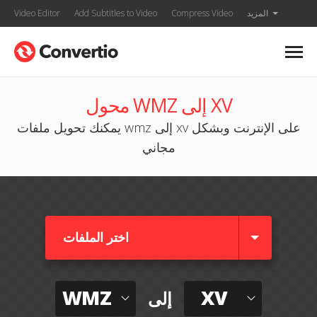
المزيد
Compress Video
Add Subtitles to Video
Video Editor
محول WMZ إلى XV
يمكنك تحويل ملفات wmz إلى xv على الإنترنت وبشكل
مجاني
اختر الملفات
WMZ
XV
إلى