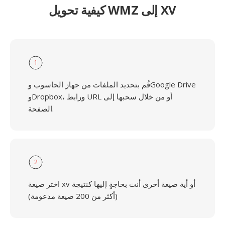
كيفية تحويل WMZ إلى XV
1
قُم بتحديد الملفات من جهاز الحاسوب وGoogle Drive
وDropbox، ورابط URL أو من خلال سحبها إلى
الصفحة.
2
اختر صيغة xv أو أية صيغة أخرى أنت بحاجةٍ إليها كنتيجة
(أكثر من 200 صيغة مدعومة)