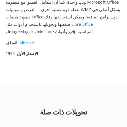
ويب واحدة. كما أن التكامل العميق مع منظومة Microsoft Office
نقطة قوة عملية أخرى — تُعرض رسوميات WMZ بشكل أصلي في
جميع تطبيقات Office دون برامج إضافية، ويمكن استخراجها وفك
LibreOffice
ضغطها وتحويلها باستخدام أدوات مثل
وImageMagick وInkscape وأدوات gzip القياسية.
Microsoft
:
المطوّر
الإصدار الأول
: 1999
تحويلات ذات صلة