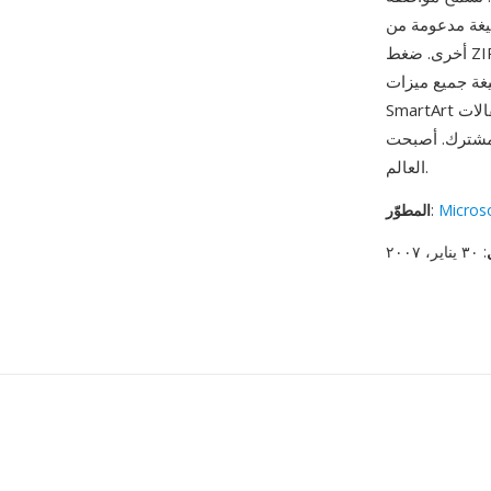
Libre وGoogle Slides وApple Keynote وأدوات عديدة
أخرى. ضغط ZIP المدمج ميزة عملية أخرى — ملفات PPTX أصغر عادةً بنسبة 50-75% من ملفات PPT
Po الحديثة بما في ذلك
SmartArt والنماذج ثلاثية الأبعاد وانتقالات Morph والخطوط المضمّنة والبيانات الوصفية لإمكانية الوصول
 القياسية لمحتوى العروض التقديمية حول
العالم.
Micros
:
المطوّر
: ٣٠ يناير، ٢٠٠٧