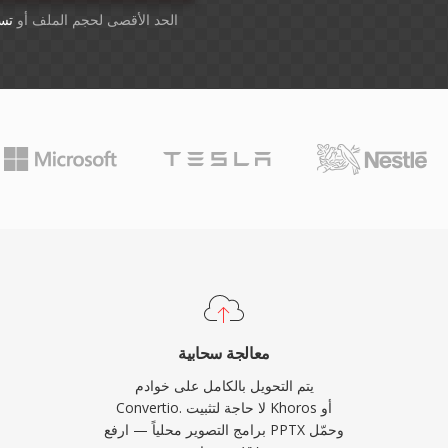
أسقِط الملفات هنا. 1 GB الحد الأقصى لحجم الملف أو
تس
معالجة سحابية
يتم التحويل بالكامل على خوادم
Convertio. لا حاجة لتثبيت Khoros أو
برامج التصوير محلياً — ارفع PPTX وحمّل