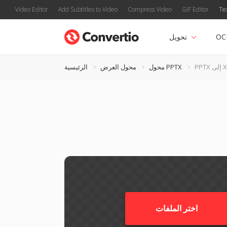
Video Editor
Add Subtitles to Video
Compress Video
GIF Editor
Te
OC
تحويل
إلى XV
محول PPTX
محول العرض
الرئيسية
اختر الملفات