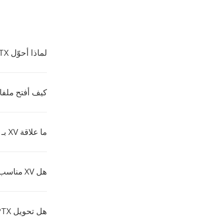
لماذا أحوّل PPTX إلى XV؟
كيف أفتح ملفات 
ما علاقة XV بـ VIFF؟
هل XV مناسب للاستخدام العام؟
هل تحويل PPTX إلى XV مجاني؟