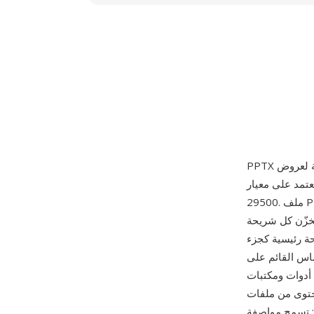
ى معيار Office Open XML (OOXML) المنشور كـ ECMA-376 والمعتمد لاحقاً كـ ISO/IEC
29500. ملف PPTX هو أرشيف ZIP يحتوي على مستندات XML تصف محتوى الشرائح والتخطيطات
خزّن كل شريحة
حتفاظ بأصول الوسائط (الصور والصوت
م على XML إنشاء
ة — يمكن للمطورين توليد
نامج PowerPoint نفسه. من أبرز مزاياها