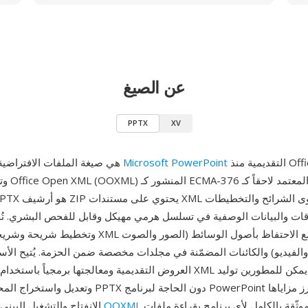
عن الصيغ
PPTX
XV
التقديمية منذ Office 2007،
Microsoft PowerPoint
PPTX هي صيغة الملفات الافتراضية لعروض
وتعتمد عل
قات والبيانات الوصفية في تسلسل هرمي مهيكل وقابل للفحص البشري. تُ
وتخطيط شريحة وشريحة رئيسية كجزء XML منفصل، مع الا
والفيديو) والكائنات المضمّنة في مجلدات مخصصة ضمن الحزمة. يُتيح الأساس القائ
العروض التقديمية ومعالجتها برمجياً باستخدام أدوات ومكتبات XML القياسي
وتعديل واستخراج المحتوى من ملفات PPTX دون الحاجة لبر
الموثّقة بالكامل لأي برنامج بقراءة ملفات PPTX
OOXML
الانفتاح والتشغيل البيني: تسمح مواصفة