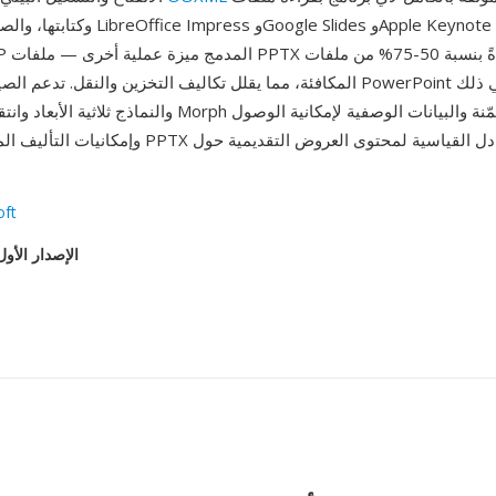
وكتابتها، والصيغة مدعومة من Office Impress
المكافئة، مما يقلل تكاليف التخزين والنقل. تدعم الصيغة جميع ميزات werPoint
وإمكانيات التأليف المشترك. أصبحت PPTX صيغة التبادل
oft
الإصدار الأول