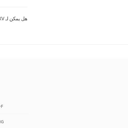
هل يمكن لـ XV تخزين مناطق ألوان متعددة؟
PPTX
PPTX 