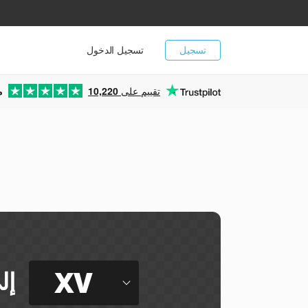
تسجيل
تسجيل الدخول
تقييم على
10,220
م
XV
إل