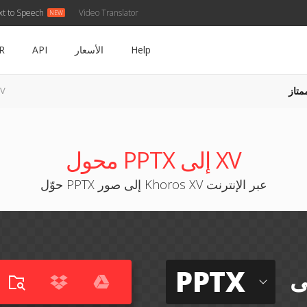
xt to Speech
Video Translator
Help
الأسعار
API
R
متاز
PPTX 
محول PPTX إلى XV
حوّل PPTX إلى صور Khoros XV عبر الإنترنت
PPTX
ى