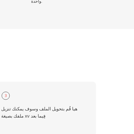
واحدة.
3
هيا قُم بتحويل الملف وسوف يمكنك تنزيل
ملفك بصيغة xv فِيما بعد