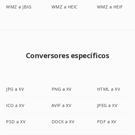
WMZ a JBIG
WMZ a HEIC
WMZ a HEIF
Conversores específicos
JPG a XV
PNG a XV
HTML a XV
ICO a XV
AVIF a XV
JPEG a XV
PSD a XV
DOCX a XV
PDF a XV