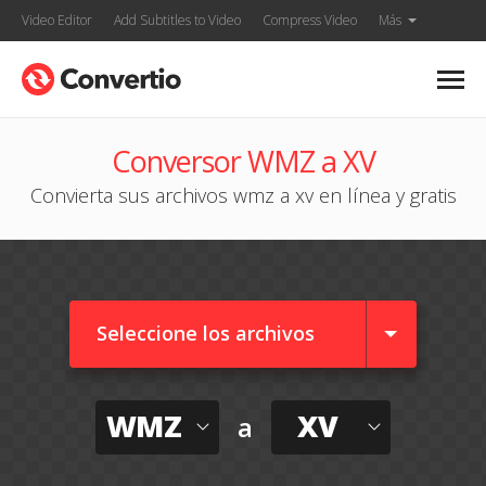
Video Editor
Add Subtitles to Video
Compress Video
Más
Conversor WMZ a XV
Convierta sus archivos wmz a xv en línea y gratis
Seleccione los archivos
WMZ
XV
a