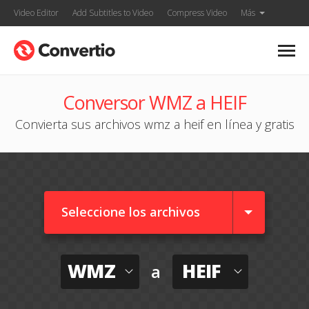
Video Editor
Add Subtitles to Video
Compress Video
Más
Conversor WMZ a HEIF
Convierta sus archivos wmz a heif en línea y gratis
Seleccione los archivos
WMZ
HEIF
a