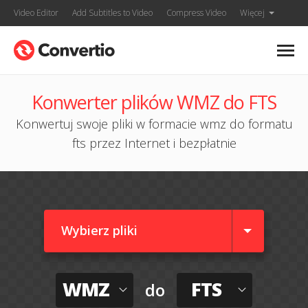
Video Editor
Add Subtitles to Video
Compress Video
Więcej
Konwerter plików WMZ do FTS
Konwertuj swoje pliki w formacie wmz do formatu
fts przez Internet i bezpłatnie
Wybierz pliki
WMZ
FTS
do