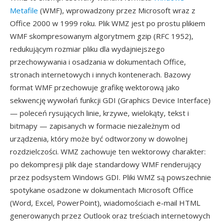
Metafile
(WMF), wprowadzony przez Microsoft wraz z
Office 2000 w 1999 roku. Plik WMZ jest po prostu plikiem
WMF skompresowanym algorytmem gzip (RFC 1952),
redukującym rozmiar pliku dla wydajniejszego
przechowywania i osadzania w dokumentach Office,
stronach internetowych i innych kontenerach. Bazowy
format WMF przechowuje grafikę wektorową jako
sekwencję wywołań funkcji GDI (Graphics Device Interface)
— poleceń rysujących linie, krzywe, wielokąty, tekst i
bitmapy — zapisanych w formacie niezależnym od
urządzenia, który może być odtworzony w dowolnej
rozdzielczości. WMZ zachowuje ten wektorowy charakter:
po dekompresji plik daje standardowy WMF renderujący
przez podsystem Windows GDI. Pliki WMZ są powszechnie
spotykane osadzone w dokumentach Microsoft Office
(Word, Excel, PowerPoint), wiadomościach e-mail HTML
generowanych przez Outlook oraz treściach internetowych