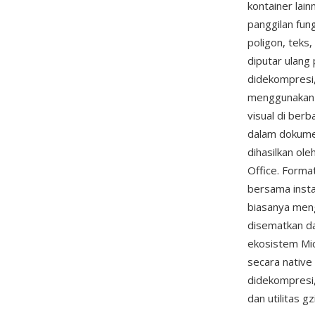
kontainer lai
panggilan fun
poligon, teks
diputar ulang
didekompresi,
menggunakan p
visual di ber
dalam dokume
dihasilkan ol
Office. Format
bersama instal
biasanya meng
disematkan d
ekosistem Mic
secara native
didekompresi,
dan utilitas g