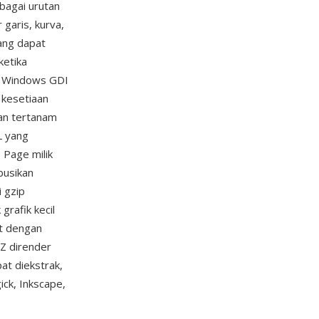
bagai urutan
garis, kurva,
ang dapat
ketika
em Windows GDI
 kesetiaan
kan tertanam
L yang
 Page milik
ibusikan
i gzip
grafik kecil
t dengan
Z dirender
at diekstrak,
ck, Inkscape,