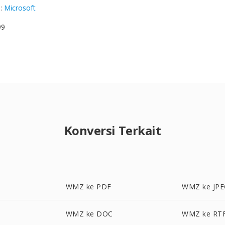
g
:
Microsoft
99
Konversi Terkait
WMZ ke PDF
WMZ ke JP
WMZ ke DOC
WMZ ke RT