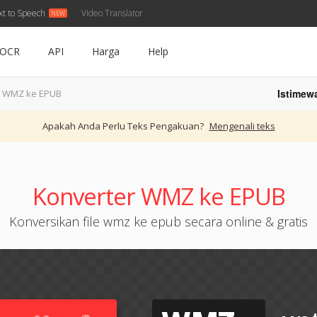
xt to Speech
Video Translator
OCR
API
Harga
Help
Istimew
WMZ ke EPUB
Apakah Anda Perlu Teks Pengakuan?
Mengenali teks
Konverter WMZ ke EPUB
Konversikan file wmz ke epub secara online & gratis