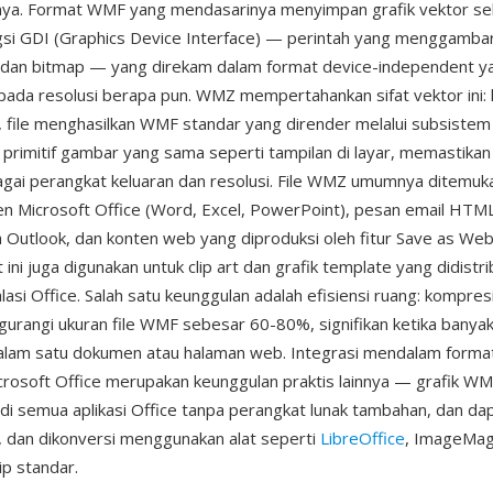
nnya. Format WMF yang mendasarinya menyimpan grafik vektor se
gsi GDI (Graphics Device Interface) — perintah yang menggambar 
, dan bitmap — yang direkam dalam format device-independent y
 pada resolusi berapa pun. WMZ mempertahankan sifat vektor ini: 
 file menghasilkan WMF standar yang dirender melalui subsist
rimitif gambar yang sama seperti tampilan di layar, memastikan
bagai perangkat keluaran dan resolusi. File WMZ umumnya ditemu
n Microsoft Office (Word, Excel, PowerPoint), pesan email HTM
eh Outlook, dan konten web yang diproduksi oleh fitur Save as Web
 ini juga digunakan untuk clip art dan grafik template yang didistr
asi Office. Salah satu keunggulan adalah efisiensi ruang: kompres
urangi ukuran file WMF sebesar 60-80%, signifikan ketika banyak 
alam satu dokumen atau halaman web. Integrasi mendalam forma
rosoft Office merupakan keunggulan praktis lainnya — grafik WM
 di semua aplikasi Office tanpa perangkat lunak tambahan, dan dap
 dan dikonversi menggunakan alat seperti
LibreOffice
, ImageMagi
zip standar.