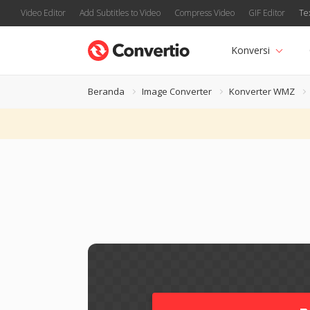
Video Editor
Add Subtitles to Video
Compress Video
GIF Editor
Te
Konversi
Beranda
Image Converter
Konverter WMZ