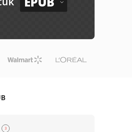
EPUB
tuk
UB
3