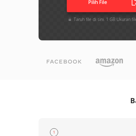
Pilih File
Taruh file di sini. 1 GB Ukuran
B
1