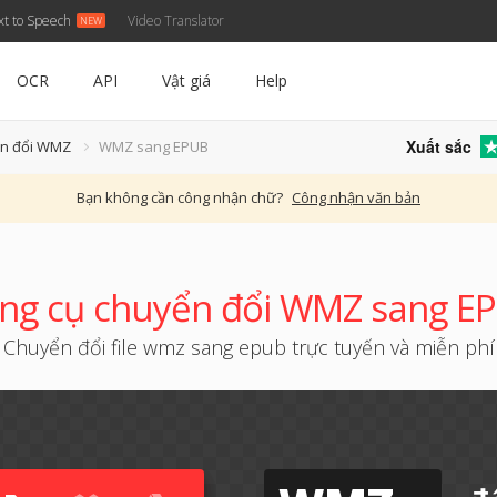
xt to Speech
Video Translator
OCR
API
Vật giá
Help
Xuất sắc
ển đổi WMZ
WMZ sang EPUB
Bạn không cần công nhận chữ?
Công nhận văn bản
ng cụ chuyển đổi WMZ sang E
Chuyển đổi file wmz sang epub trực tuyến và miễn phí