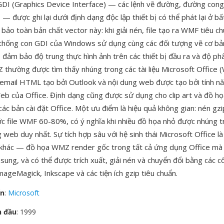
GDI (Graphics Device Interface) — các lệnh vẽ đường, đường cong,
— được ghi lại dưới định dạng độc lập thiết bị có thể phát lại ở b
bảo toàn bản chất vector này: khi giải nén, file tạo ra WMF tiêu c
thống con GDI của Windows sử dụng cùng các đối tượng vẽ cơ bản
 đảm bảo độ trung thực hình ảnh trên các thiết bị đầu ra và độ phâ
Z thường được tìm thấy nhúng trong các tài liệu Microsoft Office (
email HTML tạo bởi Outlook và nội dung web được tạo bởi tính n
b của Office. Định dạng cũng được sử dụng cho clip art và đồ h
các bản cài đặt Office. Một ưu điểm là hiệu quả không gian: nén gz
ớc file WMF 60-80%, có ý nghĩa khi nhiều đồ họa nhỏ được nhúng t
g web duy nhất. Sự tích hợp sâu với hệ sinh thái Microsoft Office l
 khác — đồ họa WMZ render gốc trong tất cả ứng dụng Office mà
ung, và có thể được trích xuất, giải nén và chuyển đổi bằng các 
ImageMagick, Inkscape và các tiện ích gzip tiêu chuẩn.
ển
:
Microsoft
n đầu
: 1999