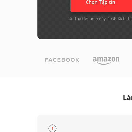
Chọn Tập tin
Thả tập tin ở đây. 1 GB Kích th
Là
1