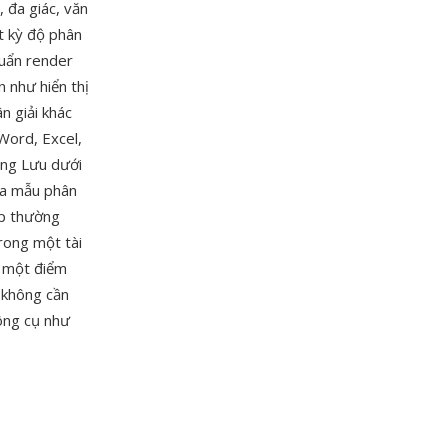
 đa giác, văn
ất kỳ độ phân
huẩn render
 như hiển thị
n giải khác
Word, Excel,
ăng Lưu dưới
ọa mẫu phân
ip thường
rong một tài
à một điểm
 không cần
công cụ như