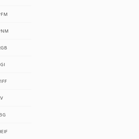
PFM
PNM
RGB
GI
IFF
XV
JBG
EIF