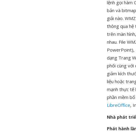
lệnh gọi hàm 
bản và bitmap 
giải nào. WMZ 
thông qua hệ 
trên màn hình,
nhau. File WM
PowerPoint), 
dạng Trang We
phối cùng với 
giảm kích thư
liệu hoặc tran
mạnh thực tế
phần mềm bổ s
LibreOffice
, 
Nhà phát tri
Phát hành lầ