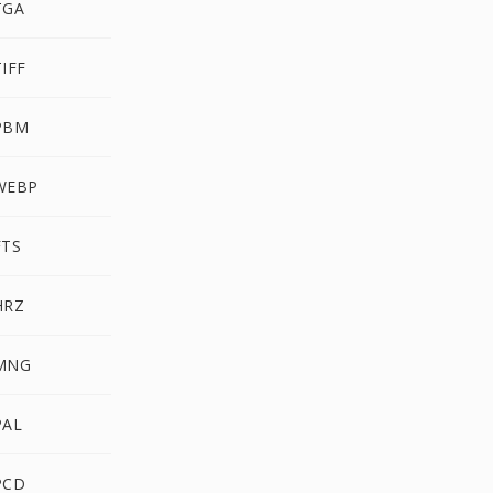
TGA
IFF
PBM
WEBP
FTS
HRZ
MNG
PAL
PCD