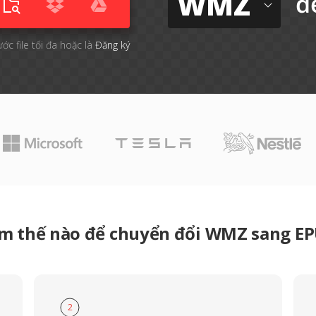
WMZ
đ
ước file tối đa hoặc là
Đăng ký
m thế nào để chuyển đổi WMZ sang E
2