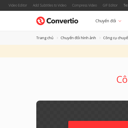
Video Editor
Add Subtitles to Video
Compress Video
GIF Editor
Te
Chuyển đổi
Trang chủ
Chuyển đổi hình ảnh
Công cụ chuy
Cô