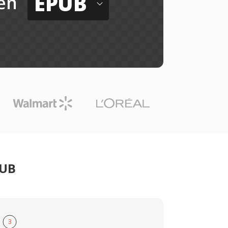
EPUB
ến
PUB
3