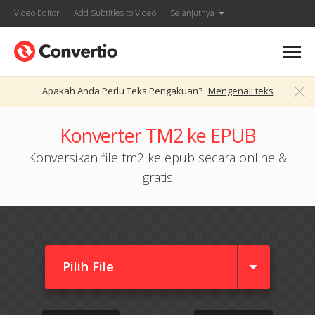
Video Editor
Add Subtitles to Video
Selanjutnya
Apakah Anda Perlu Teks Pengakuan?
Mengenali teks
Konverter TM2 ke EPUB
Konversikan file tm2 ke epub secara online &
gratis
Pilih File