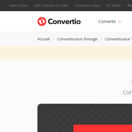
Video Editor
Add Subtitles to Video
Compress Video
GIF Editor
Te
Convertir
Accueil
Convertisseur d'image
Convertisseur
Con