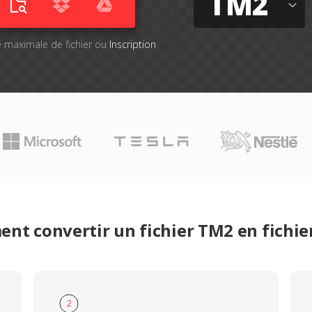
TM2
lle maximale de fichier ou
Inscription
nt convertir un fichier TM2 en fichie
2