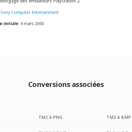
e débogage dès émulateurs PlayStation 2.
:
Sony Computer Entertainment
e initiale
: 4 mars 2000
Conversions associées
TM2 à PNG
TM2 à BMP