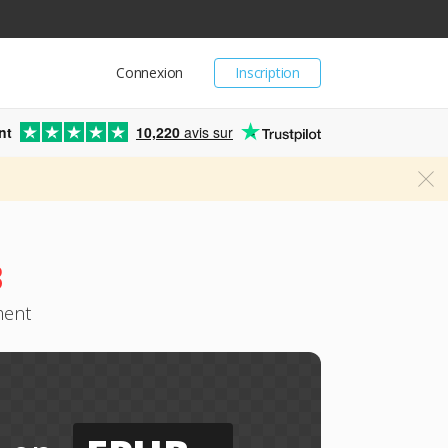
Connexion
Inscription
nt
10,220
avis sur
B
ment