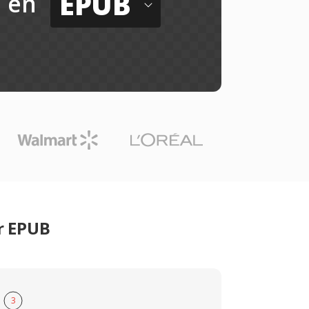
EPUB
en
r EPUB
3