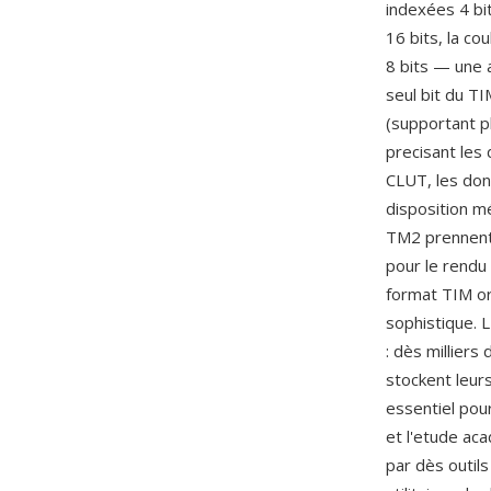
indexées 4 bit
16 bits, la co
8 bits — une 
seul bit du T
(supportant pl
precisant les
CLUT, les don
disposition m
TM2 prennent 
pour le rendu 
format TIM ori
sophistique. 
: dès milliers
stockent leur
essentiel pou
et l'etude aca
par dès outil