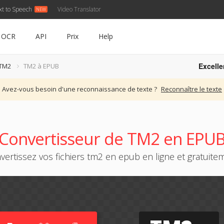
xt to Speech
Video Translator
OCR
API
Prix
Help
Excelle
 TM2
TM2 à EPUB
Avez-vous besoin d'une reconnaissance de texte ?
Reconnaître le texte
Convertisseur de TM2 en EPU
vertissez vos fichiers tm2 en epub en ligne et gratuite