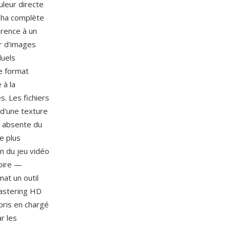
uleur directe
lpha complète
arence à un
ur d'images
duels
e format
 à la
. Les fichiers
d'une texture
té absente du
re plus
n du jeu vidéo
toire —
at un outil
mastering HD
 pris en chargé
r les