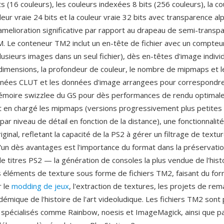
s (16 couleurs), les couleurs indexées 8 bits (256 couleurs), la co
uleur vraie 24 bits et la couleur vraie 32 bits avec transparence a
amelioration significative par rapport au drapeau de semi-transp
IM. Le conteneur TM2 inclut un en-tête de fichier avec un compte
usieurs images dans un seul fichier), dès en-têtes d'image indivi
 dimensions, la profondeur de couleur, le nombre de mipmaps et l
nées CLUT et les données d'image arrangees pour correspondre
émoire swizzlee du GS pour dès performances de rendu optimales
en chargé les mipmaps (versions progressivement plus petites 
par niveau de détail en fonction de la distance), une fonctionnali
ginal, refletant la capacité de la PS2 à gérer un filtrage de textu
L'un dès avantages est l'importance du format dans la préservatio
 de titres PS2 — la génération de consoles la plus vendue de l'his
s éléments de texture sous forme de fichiers TM2, faisant du form
r le
modding de jeux
, l'extraction de textures, les projets de re
démique de l'histoire de l'art videoludique. Les fichiers TM2 sont
s spécialisés comme Rainbow, noesis et ImageMagick, ainsi que pa