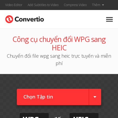
Video Editor
Add Subtitles to Video
Compress Video
Thêm
Công cụ chuyển đổi WPG sang
HEIC
Chuyển đổi file wpg sang heic trực tuyến và miễn
phí
Chọn Tập tin