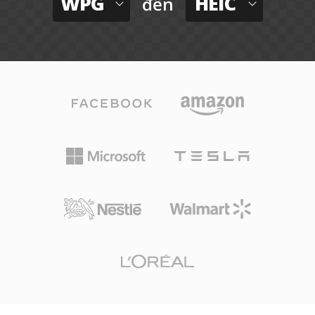
WPG
HEIC
đến