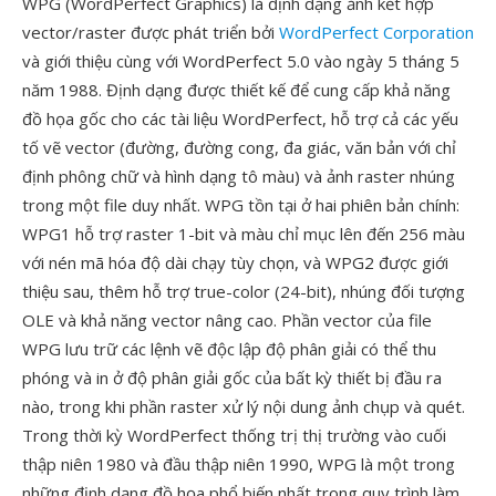
WPG (WordPerfect Graphics) là định dạng ảnh kết hợp
vector/raster được phát triển bởi
WordPerfect Corporation
và giới thiệu cùng với WordPerfect 5.0 vào ngày 5 tháng 5
năm 1988. Định dạng được thiết kế để cung cấp khả năng
đồ họa gốc cho các tài liệu WordPerfect, hỗ trợ cả các yếu
tố vẽ vector (đường, đường cong, đa giác, văn bản với chỉ
định phông chữ và hình dạng tô màu) và ảnh raster nhúng
trong một file duy nhất. WPG tồn tại ở hai phiên bản chính:
WPG1 hỗ trợ raster 1-bit và màu chỉ mục lên đến 256 màu
với nén mã hóa độ dài chạy tùy chọn, và WPG2 được giới
thiệu sau, thêm hỗ trợ true-color (24-bit), nhúng đối tượng
OLE và khả năng vector nâng cao. Phần vector của file
WPG lưu trữ các lệnh vẽ độc lập độ phân giải có thể thu
phóng và in ở độ phân giải gốc của bất kỳ thiết bị đầu ra
nào, trong khi phần raster xử lý nội dung ảnh chụp và quét.
Trong thời kỳ WordPerfect thống trị thị trường vào cuối
thập niên 1980 và đầu thập niên 1990, WPG là một trong
những định dạng đồ họa phổ biến nhất trong quy trình làm