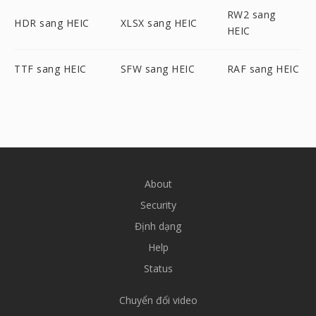
RW2 sang
HDR sang HEIC
XLSX sang HEIC
HEIC
TTF sang HEIC
SFW sang HEIC
RAF sang HEIC
About
Security
Định dạng
Help
Status
Chuyển đổi video