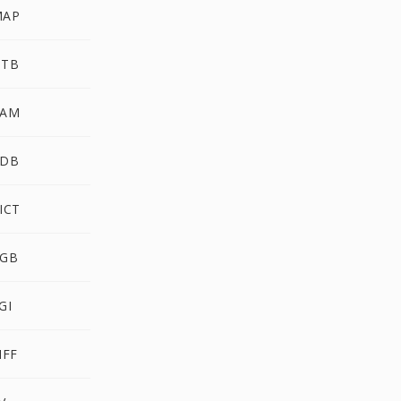
MAP
OTB
PAM
PDB
ICT
RGB
GI
IFF