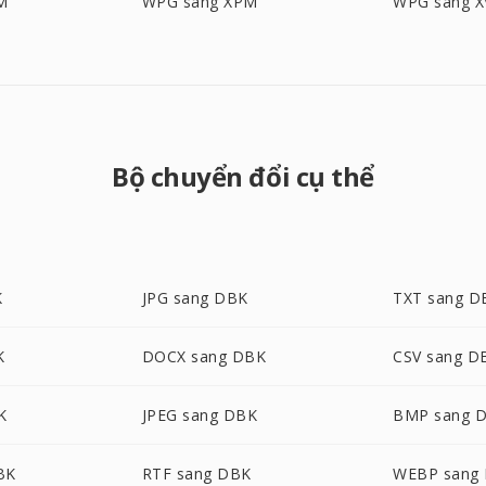
M
WPG sang XPM
WPG sang X
Bộ chuyển đổi cụ thể
K
JPG sang DBK
TXT sang D
K
DOCX sang DBK
CSV sang D
K
JPEG sang DBK
BMP sang 
BK
RTF sang DBK
WEBP sang