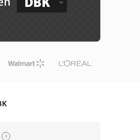
DBK
ến
BK
3