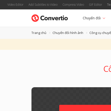
Video Editor
Add Subtitles to Video
Compress Video
GIF Editor
Te
Chuyển đổi
Trang chủ
Chuyển đổi hình ảnh
Công cụ chuy
Cô