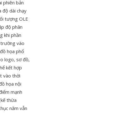
ai phiên bản
a độ dài chạy
đối tượng OLE
lập độ phân
ng khi phần
ị trường vào
 đồ họa phổ
ho logo, sơ đồ,
thể kết hợp
t vào thời
đồ họa nội
t điểm mạnh
(kế thừa
 chục năm vẫn