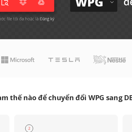
WPG
đ
ước file tối đa hoặc là
Đăng ký
àm thế nào để chuyển đổi WPG sang D
2