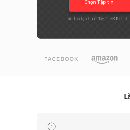
Chọn Tập tin
Thả tập tin ở đây. 1 GB Kích th
L
1