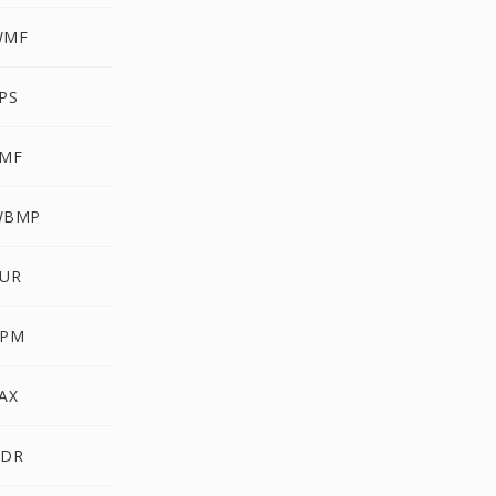
WMF
PS
EMF
WBMP
CUR
PPM
AX
HDR