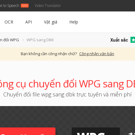
xt to Speech
Video Translator
OCR
API
Vật giá
Help
Xuất sắc
ển đổi WPG
WPG sang DBK
Bạn không cần công nhận chữ?
Công nhận văn bản
ng cụ chuyển đổi WPG sang 
Chuyển đổi file wpg sang dbk trực tuyến và miễn phí