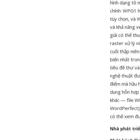
hình dạng tô 
chính: WPG1 h
tùy chọn, và 
và khả năng v
giải có thể th
raster xử lý 
cuối thập niê
biến nhất tron
tiêu đề thư và
nghệ thuật đư
điểm mà hầu hế
dung hỗn hợp đ
khác — file 
WordPerfect),
có thể xem đư
Nhà phát tri