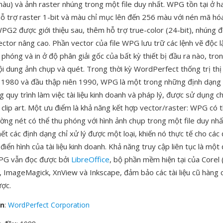
màu) và ảnh raster nhúng trong một file duy nhất. WPG tồn tại ở h
ỗ trợ raster 1-bit và màu chỉ mục lên đến 256 màu với nén mã hó
WPG2 được giới thiệu sau, thêm hỗ trợ true-color (24-bit), nhúng 
ector nâng cao. Phần vector của file WPG lưu trữ các lệnh vẽ độc 
u phóng và in ở độ phân giải gốc của bất kỳ thiết bị đầu ra nào, tro
nội dung ảnh chụp và quét. Trong thời kỳ WordPerfect thống trị th
n 1980 và đầu thập niên 1990, WPG là một trong những định dạng
g quy trình làm việc tài liệu kinh doanh và pháp lý, được sử dụng c
 clip art. Một ưu điểm là khả năng kết hợp vector/raster: WPG có 
ờng nét có thể thu phóng với hình ảnh chụp trong một file duy nhấ
t các định dạng chỉ xử lý được một loại, khiến nó thực tế cho các 
iển hình của tài liệu kinh doanh. Khả năng truy cập liên tục là mộ
WPG vẫn đọc được bởi
LibreOffice
, bộ phần mềm hiện tại của Corel 
 ImageMagick, XnView và Inkscape, đảm bảo các tài liệu cũ hàng
ợc.
ển
:
WordPerfect Corporation