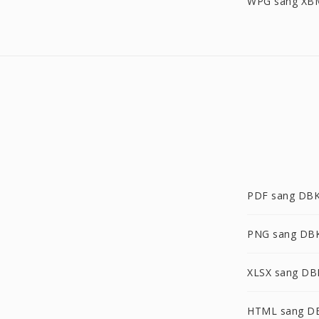
WPG sang XB
PDF sang DB
PNG sang DB
XLSX sang DB
HTML sang D