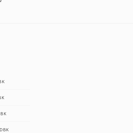
V
BK
BK
DBK
 DBK