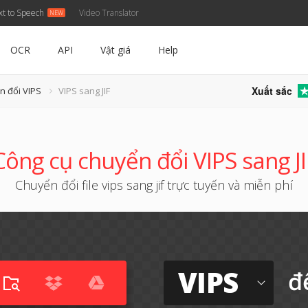
xt to Speech
Video Translator
OCR
API
Vật giá
Help
Xuất sắc
n đổi VIPS
VIPS sang JIF
Công cụ chuyển đổi VIPS sang JI
Chuyển đổi file vips sang jif trực tuyến và miễn phí
VIPS
đ