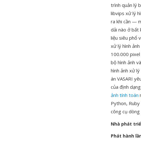
trình quản lý 
libvips xử lý
ra khi cần — m
dải nào ở bất
liệu siêu phổ 
xử lý hình ảnh
100.000 pixel 
bộ hình ảnh v
hình ảnh xử l
án VASARI yêu 
của định dạng
ảnh tính toán
n
Python, Ruby 
công cụ dòng 
Nhà phát tri
Phát hành lầ