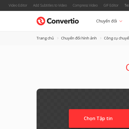
Video Editor
Add Subtitles to Video
Compress Video
GIF Editor
Te
Chuyển đổi
Trang chủ
Chuyển đổi hình ảnh
Công cụ chuyể
Chọn Tập tin