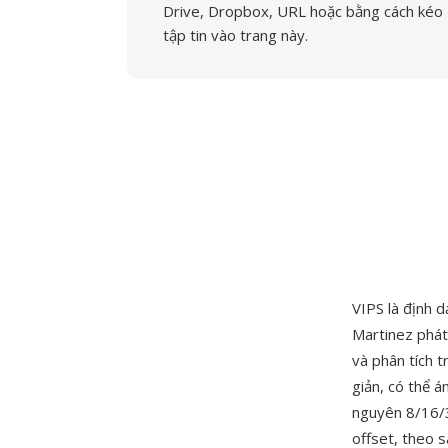
Drive, Dropbox, URL hoặc bằng cách kéo
tập tin vào trang này.
VIPS là định d
Martinez phát
và phân tích t
giản, có thể á
nguyên 8/16/32
offset, theo s