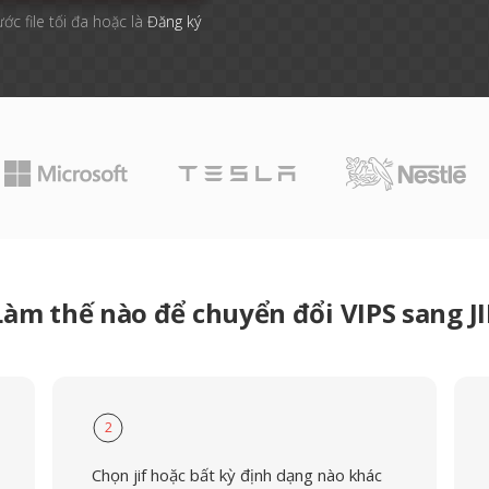
ước file tối đa hoặc là
Đăng ký
Làm thế nào để chuyển đổi VIPS sang JI
2
Chọn jif hoặc bất kỳ định dạng nào khác