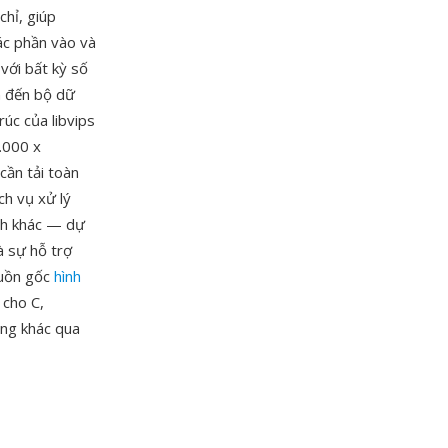
chỉ, giúp
ác phần vào và
 với bất kỳ số
n đến bộ dữ
rúc của libvips
0.000 x
cần tải toàn
ch vụ xử lý
ạnh khác — dự
à sự hỗ trợ
guồn gốc
hình
 cho C,
ạng khác qua