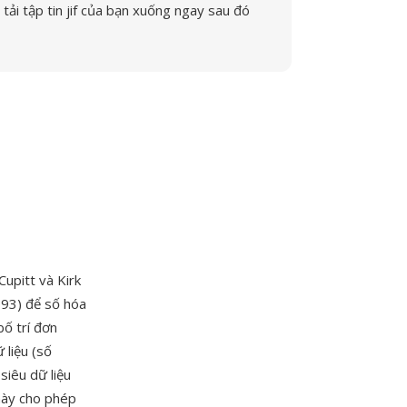
tải tập tin jif của bạn xuống ngay sau đó
Cupitt và Kirk
993) để số hóa
bố trí đơn
 liệu (số
siêu dữ liệu
 này cho phép