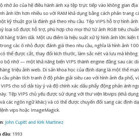
bộ nhớ ảo của hệ điều hành ánh xạ tệp trực tiếp vào không gian địa 
 hình ảnh lớn hơn nhiều so với RAM khả dụng bằng cách phân trang c
ột kỹ thuật gọi là đánh giá theo nhu cầu. Tệp VIPS hỗ trợ hình ảnh
 kỳ loại số được hỗ trợ, phù hợp cho mọi thứ từ ảnh RGB tiêu chuẩ
với hàng trăm dải. Một ưu điểm là hiệu suất xử lý hình ảnh lớn: kiến t
 trong các ô nhỏ được đánh giá theo nhu cầu, nghĩa là hình ảnh 10
có thể được cắt, thay đổi kích thước, làm sắc nét và lưu mà không 
ào bộ nhớ — một khả năng biến VIPS thành engine đằng sau các dị
ý hàng triệu ảnh web. Di sản khoa học của định dạng là một thế m
cầu phân tích tranh ở độ phân giải siêu cao với hình ảnh đa phổ, v
 VIPS cho số dải tùy ý và độ chính xác dấu phẩy động phản ánh n
ày. Tệp VIPS chủ yếu được sử dụng với thư viện libvips (khả dụng
và các ngôn ngữ khác) và có thể được chuyển đổi sang các định d
lệnh vips hoặc ImageMagick.
ển
:
John Cupitt and Kirk Martinez
n đầu
: 1993