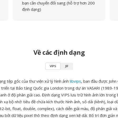
bạn cần chuyển đổi sang (hỗ trợ hơn 200
định dạng)
Về các định dạng
VIPS
JIF
ạng tệp gốc của thư viện xử lý hình ảnh
libvips
, ban đầu được John 
 triển tại Bảo tàng Quốc gia London trong dự án VASARI (1989-1
ranh ở độ phân giải cao. Định dạng VIPS lưu trữ hình ảnh lớn trong 
nh xạ bộ nhớ: tiêu đề chứa kích thước hình ảnh, số dải (kênh), loại dữ
-bit, float, double, complex), cách diễn giải màu, độ phân giải và 
au bởi dữ liệu pixel thô theo định dạng xen kẽ dải. Bố trí đơn giản