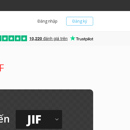
Đăng nhập
Đăng ký
10,220
đánh giá trên
F
JIF
ến