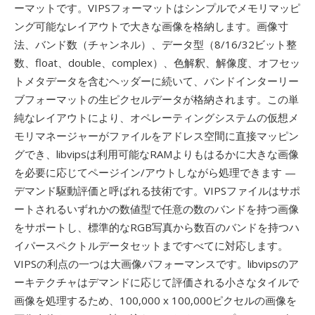
ーマットです。VIPSフォーマットはシンプルでメモリマッピ
ング可能なレイアウトで大きな画像を格納します。画像寸
法、バンド数（チャンネル）、データ型（8/16/32ビット整
数、float、double、complex）、色解釈、解像度、オフセッ
トメタデータを含むヘッダーに続いて、バンドインターリー
ブフォーマットの生ピクセルデータが格納されます。この単
純なレイアウトにより、オペレーティングシステムの仮想メ
モリマネージャーがファイルをアドレス空間に直接マッピン
グでき、libvipsは利用可能なRAMよりもはるかに大きな画像
を必要に応じてページイン/アウトしながら処理できます —
デマンド駆動評価と呼ばれる技術です。VIPSファイルはサポ
ートされるいずれかの数値型で任意の数のバンドを持つ画像
をサポートし、標準的なRGB写真から数百のバンドを持つハ
イパースペクトルデータセットまですべてに対応します。
VIPSの利点の一つは大画像パフォーマンスです。libvipsのア
ーキテクチャはデマンドに応じて評価される小さなタイルで
画像を処理するため、100,000 x 100,000ピクセルの画像を