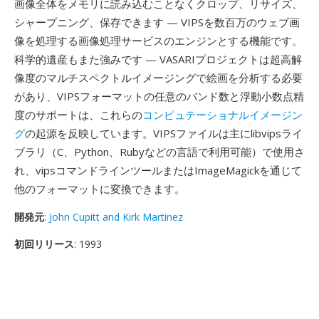
画像全体をメモリに読み込むことなくクロップ、リサイズ、
シャープニング、保存できます — VIPSを数百万のウェブ画
像を処理する画像処理サービスのエンジンとする機能です。
科学的遺産もまた強みです — VASARIプロジェクトは超高解
像度のマルチスペクトルイメージングで絵画を分析する必要
があり、VIPSフォーマットの任意のバンド数と浮動小数点精
度のサポートは、これらの
コンピュテーショナルイメージン
グ
の起源を反映しています。VIPSファイルは主にlibvipsライ
ブラリ（C、Python、Rubyなどの言語で利用可能）で使用さ
れ、vipsコマンドラインツールまたはImageMagickを通じて
他のフォーマットに変換できます。
開発元
:
John Cupitt and Kirk Martinez
初回リリース
: 1993