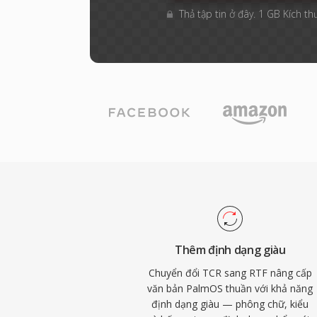
Thả tập tin ở đây. 1 GB Kích th
Thêm định dạng giàu
Chuyển đổi TCR sang RTF nâng cấp
văn bản PalmOS thuần với khả năng
định dạng giàu — phông chữ, kiểu