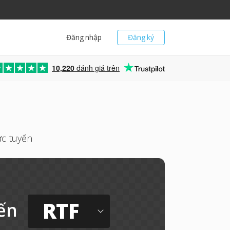
Đăng nhập
Đăng ký
10,220
đánh giá trên
ực tuyến
RTF
ến