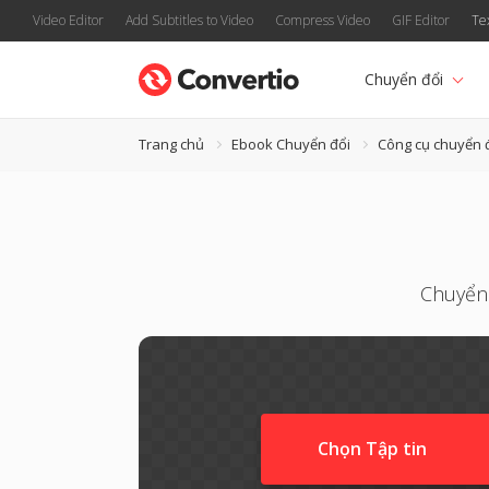
Video Editor
Add Subtitles to Video
Compress Video
GIF Editor
Te
Chuyển đổi
Trang chủ
Ebook Chuyển đổi
Công cụ chuyển 
Chuyển 
Chọn Tập tin