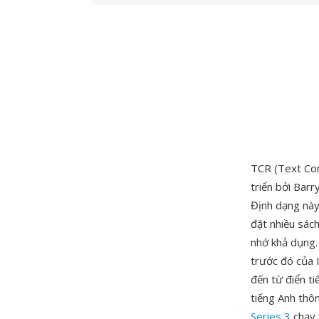
TCR (Text Com
triển bởi Bar
Định dạng này
đặt nhiều sác
nhớ khả dụng.
trước đó của I
đến từ điển ti
tiếng Anh thôn
Series 3
chạy 