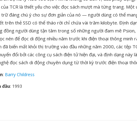
p của TCR là thiết yếu cho việc đọc sách mượt mà từng trang. Một 
ưu trữ đáng chú ý cho sự đơn giản của nó — người dùng có thể ma
ết trên thẻ SSD có thể tháo rời chỉ chứa vài trăm kilobyte. Định dạ
g đồng người dùng tận tâm trong số những người đam mê Psion,
ọc nén để đọc di động nhiều năm trước khi điện thoại thông minh r
n đã biến mất khỏi thị trường vào đầu những năm 2000, các tệp T
yển đổi bởi các công cụ sách điện tử hiện đại, và định dạng này l
ghệ đọc sách di động chuyên dụng từ thời kỳ trước điện thoại thô
ển
:
Barry Childress
n đầu
: 1993