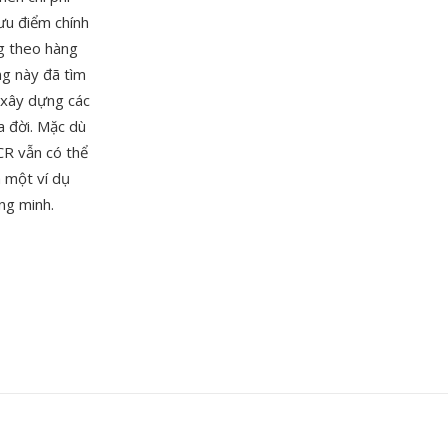
ưu điểm chính
ng theo hàng
ng này đã tìm
 xây dựng các
a đời. Mặc dù
CR vẫn có thể
à một ví dụ
ng minh.