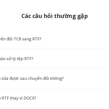
Các câu hỏi thường gặp
yển đổi TCR sang RTF?
o xử lý tệp RTF?
h sửa được sau chuyển đổi không?
n RTF thay vì DOCX?