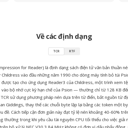
Về các định dạng
TCR
RTF
pression for Reader) là định dạng sách điện tử văn bản thuần né
ry Childress vào đầu những năm 1990 cho dòng máy tính bỏ túi Psio
 được tạo cho ứng dụng Reader3 của Childress, một trình xem tệ
h vào bộ nhớ cực kỳ hạn chế của Psion — thường chỉ từ 128 KB đ
 TCR sử dụng phương pháp nén dựa trên từ điển, bắt nguồn từ đ
an Giddings, thay thế các chuỗi byte lặp lại bằng các token một b
êu đề. Cách tiếp cận đơn giản này đạt tỷ lệ nén khoảng 40-60% trê
g thường trong khi yêu cầu tài nguyên CPU tối thiểu cho việc giải 
trên bộ xử lý NEC V30 3,84 MHz không có đơn vị dấu phẩy động, n