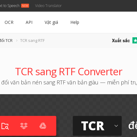
xt to Speech
Video Translator
OCR
API
Vật giá
Help
Xuất sắc
đổi TCR
TCR sang RTF
TCR sang RTF Converter
đổi văn bản nén sang RTF văn bản giàu — miễn phí tr
TCR
đ