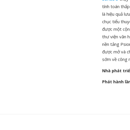
tính toán thấ
là hiệu quả l
chục tiểu thuy
được một cộn
thư viện văn h
nền tảng Psio
được mở và chu
sớm về công n
Nhà phát tri
Phát hành lầ