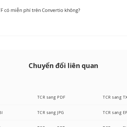
F có miễn phí trên Convertio không?
Chuyển đổi liên quan
TCR sang PDF
TCR sang T
BI
TCR sang JPG
TCR sang E