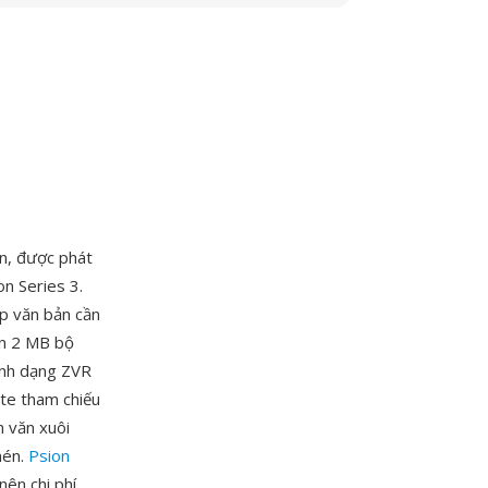
n, được phát
n Series 3.
p văn bản cần
ến 2 MB bộ
ịnh dạng ZVR
yte tham chiếu
n văn xuôi
nén.
Psion
ên chi phí