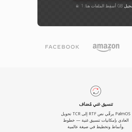
جيل
تنسيق غني مُضاف
تحويل TCR إلى RTF يرقّي نص PalmOS
العادي بإمكانيات تنسيق غنية — خطوط
وأنماط وتخطيط في صيغة عالمية.