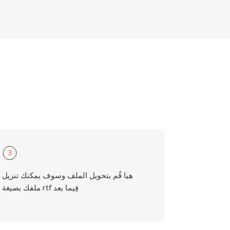
3
هيا قُم بتحويل الملف وسوف يمكنك تنزيل
ملفك بصيغة rtf فِيما بعد