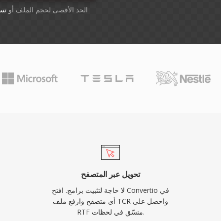
أسقِط الملفات هنا. 1 GB الحد الأقصى لحجم الملف أو
تس
تحويل عبر المتصفح
لا حاجة لتثبيت برامج. افتح Convertio في
أي متصفح وارفع ملف TCR واحصل على
RTF منسّق في لحظات.