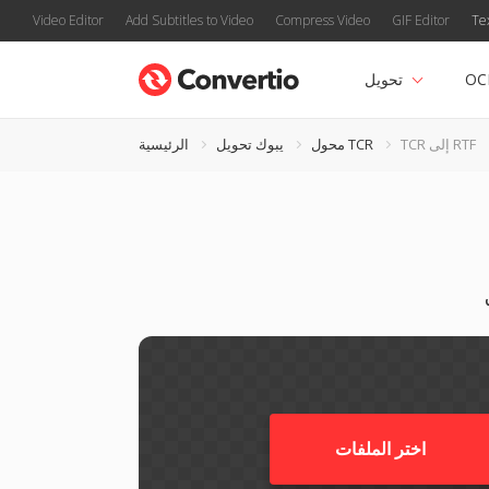
Video Editor
Add Subtitles to Video
Compress Video
GIF Editor
Te
OC
تحويل
TCR إلى RTF
محول TCR
يبوك تحويل
الرئيسية
اختر الملفات