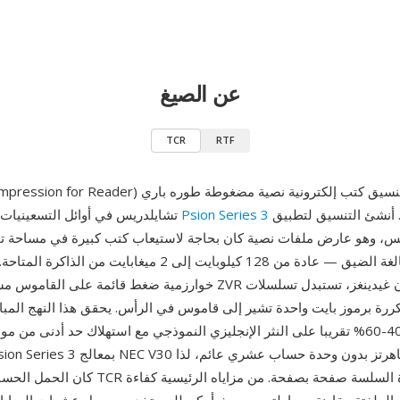
عن الصيغ
TCR
RTF
TCR (Text Compression for Reader) هو تنسيق كتب إل
الكفية. أنشئ التنسيق لتطبيق
Psion Series 3
تشايلدريس في أوائل التسعينيات لعائلة حواسيب
خوارزمية ضغط قائمة على القاموس مشتقة من تنسيق ZVR السابق لإيان
تكررة برموز بايت واحدة تشير إلى قاموس في الرأس. يحقق هذا النهج ال
تتراوح بين 40-60% تقريبا على النثر الإنجليزي النموذجي مع استهلاك حد أدنى من 
كان الحمل الحسابي المنخفض لـ TCR ضروريا للقراءة 