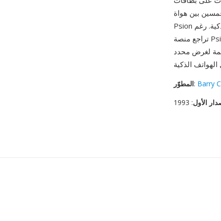
على بطاقات SSD
حمسين بين هواة
Psion الذين بنوا مكتبات من الأدب المضغوط للقراءة المتنقلة قبل سنوات من وجود الهواتف الذكية. رغم
تراجع منصة Psion من السوق في أوائل الألفية الثالثة، لا تزال ملفات TCR قابلة للفتح والتحويل بأدوات
صممة لغرض محدد
Barry C
:
المطوّر
دار الأول
: 1993