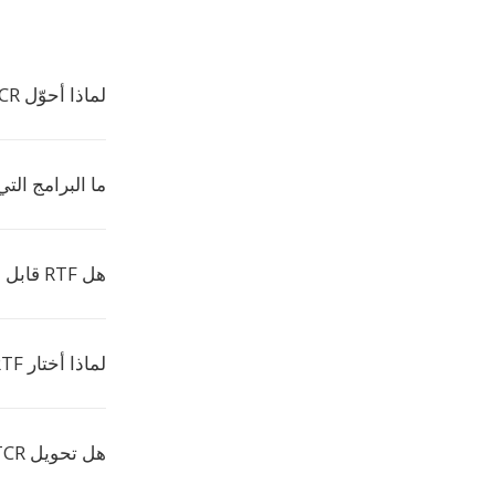
لماذا أحوّل TCR إلى RTF؟
ما البرامج التي 
هل RTF قابل للتحرير بعد التحويل؟
لماذا أختار RTF بدلاً من DOCX؟
هل تحويل TCR إلى RTF مجاني على Convertio؟