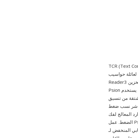
كترونية نصية مضغوطة طوره باري
Reader3 من تشايلدريس، وهو عارض ملفات نصية كان بحاجة لاستيعاب كتب كبيرة في مساحة تخزين
Psion البالغة الضيق — عادة من 128 كيلوبايت إلى 2 ميغابايت من الذاكرة المتاحة. يستخدم TCR
 غيدينغز، تستبدل تسلسلات
مباشر نسب ضغط
موارد المعالج لفك
الضغط. عمل Psion Series 3 بمعالج NEC V30 بتردد 3.84 ميغاهرتز بدون وحدة حساب عشري عائم، لذا
السلسة صفحة بصفحة. من مزاياه الرئيسية كفاءة