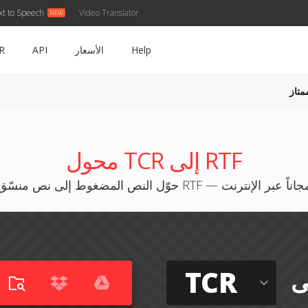
xt to Speech
Video Translator
Help
الأسعار
API
R
متاز
محول TCR إلى RTF
ّل النص المضغوط إلى نص منسّق RTF — مجاناً عبر الإنترنت
TCR
ى