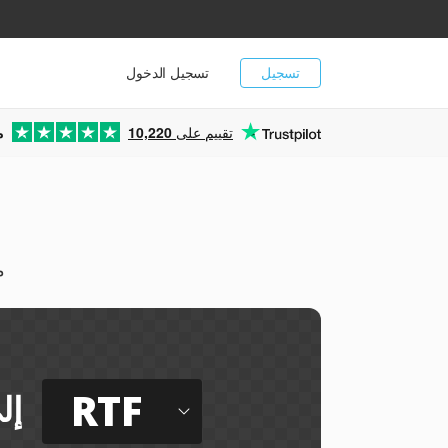
تسجيل
تسجيل الدخول
تقييم على
10,220
م
حو
RTF
إل