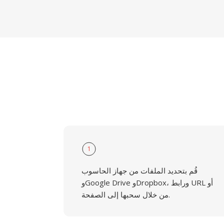
1
قُم بتحديد الملفات من جهاز الحاسوب
وGoogle Drive وDropbox، ورابط URL أو
من خلال سحبها إلى الصفحة.