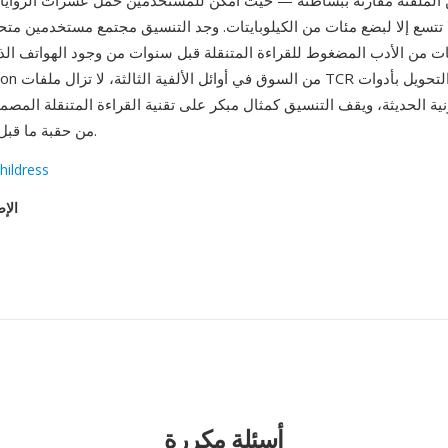
 الملفتة مقارنة ببساطته — حيث أمكن للمستخدمين حمل عشرات الروايات 
 لا تتسع إلا لبضع مئات من الكيلوبايتات. وجد التنسيق مجتمع مستخدمين مت
ونية الحديثة، ويقف التنسيق كمثال مبكر على تقنية القراءة المتنقلة الم
من حقبة ما قبل الهواتف الذكية.
hildress
الإص
أسئلة مكررة