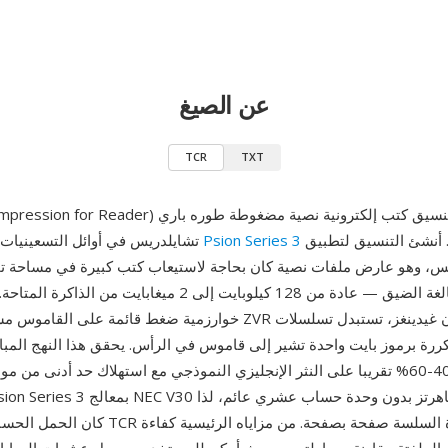
عن الصيغ
TCR
TXT
TCR (Text Compression for Reader) هو تنسيق كتب إل
الكفية. أنشئ التنسيق لتطبيق
Psion Series 3
تشايلدريس في أوائل التسعينيات لعائلة حواسيب
خوارزمية ضغط قائمة على القاموس مشتقة من تنسيق ZVR السابق لإيان
تكررة برموز بايت واحدة تشير إلى قاموس في الرأس. يحقق هذا النهج ال
تتراوح بين 40-60% تقريبا على النثر الإنجليزي النموذجي مع استهلاك حد أدنى من 
كان الحمل الحسابي المنخفض لـ TCR ضروريا للقراءة 