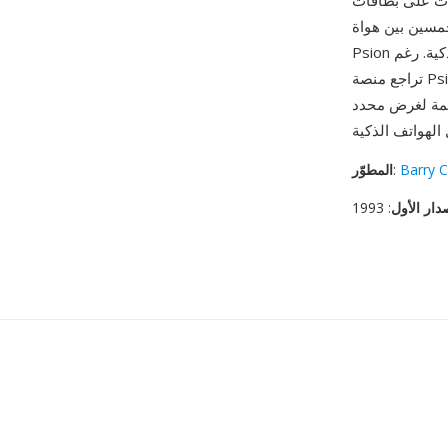
على بطاقات SSD
حمسين بين هواة
Psion الذين بنوا مكتبات من الأدب المضغوط للقراءة المتنقلة قبل سنوات من وجود الهواتف الذكية. رغم
تراجع منصة Psion من السوق في أوائل الألفية الثالثة، لا تزال ملفات TCR قابلة للفتح والتحويل بأدوات
صممة لغرض محدد
Barry C
:
المطوّر
دار الأول
: 1993