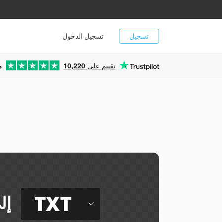
تسجيل
تسجيل الدخول
تقييم على
10,220
م
TXT
إل