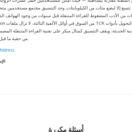
 الملفتة مقارنة ببساطته — حيث أمكن للمستخدمين حمل عشرات الروايات 
 لا تتسع إلا لبضع مئات من الكيلوبايتات. وجد التنسيق مجتمع مستخدمين مت
ونية الحديثة، ويقف التنسيق كمثال مبكر على تقنية القراءة المتنقلة الم
من حقبة ما قبل الهواتف الذكية.
hildress
الإص
أسئلة مكررة