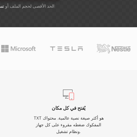
أسقِط الملفات هنا. 1 GB الحد الأقصى لحجم الملف أو
تس
يُفتح في كل مكان
TXT هو أكثر صيغة نصية عالمية. محتواك
المفكوك ضغطه مقروء على كل جهاز
ونظام تشغيل.