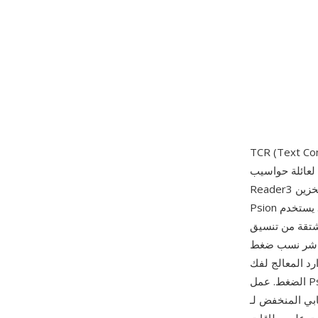
كترونية نصية مضغوطة طوره باري
Reader3 من تشايلدريس، وهو عارض ملفات نصية كان بحاجة لاستيعاب كتب كبيرة في مساحة تخزين
Psion البالغة الضيق — عادة من 128 كيلوبايت إلى 2 ميغابايت من الذاكرة المتاحة. يستخدم TCR
 غيدينغز، تستبدل تسلسلات
مباشر نسب ضغط
موارد المعالج لفك
الضغط. عمل Psion Series 3 بمعالج NEC V30 بتردد 3.84 ميغاهرتز بدون وحدة حساب عشري عائم، لذا
السلسة صفحة بصفحة. من مزاياه الرئيسية كفاءة