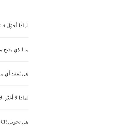
لماذا أحوّل TCR إلى TXT؟
ما الذي يفتح ملفا
هل يُفقد أي مح
لماذا لا أغيّر 
هل تحويل TCR إلى TXT مجاني؟