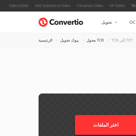
Video Editor
Add Subtitles to Video
Compress Video
GIF Editor
Te
OC
تحويل
TCR إلى TXT
محول TCR
يبوك تحويل
الرئيسية
اختر الملفات