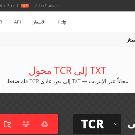
xt to Speech
Video Translator
Help
الأسعار
API
R
متاز
محول TCR إلى TXT
فك ضغط TCR إلى نص عادي TXT — مجاناً عبر الإنترنت
TCR
ى