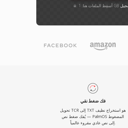
جيل
فك ضغط نقي
تحويل TCR إلى TXT هو استخراج نظيف
— يُفك ضغط نص PalmOS المضغوط
إلى نص عادي مقروء عالمياً.