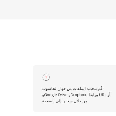
1
قُم بتحديد الملفات من جهاز الحاسوب
وGoogle Drive وDropbox، ورابط URL أو
من خلال سحبها إلى الصفحة.