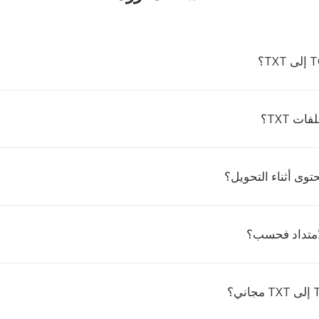
ت TXT؟
توى أثناء التحويل؟
الامتداد فحسب؟