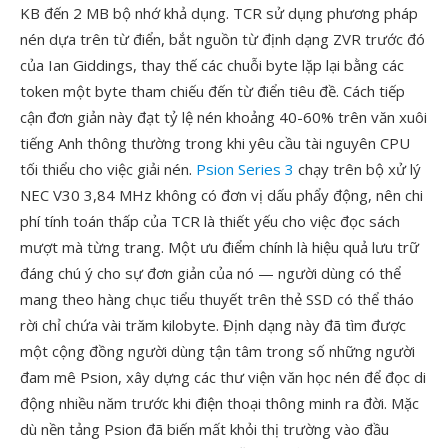
KB đến 2 MB bộ nhớ khả dụng. TCR sử dụng phương pháp
nén dựa trên từ điển, bắt nguồn từ định dạng ZVR trước đó
của Ian Giddings, thay thế các chuỗi byte lặp lại bằng các
token một byte tham chiếu đến từ điển tiêu đề. Cách tiếp
cận đơn giản này đạt tỷ lệ nén khoảng 40-60% trên văn xuôi
tiếng Anh thông thường trong khi yêu cầu tài nguyên CPU
tối thiểu cho việc giải nén.
Psion Series 3
chạy trên bộ xử lý
NEC V30 3,84 MHz không có đơn vị dấu phẩy động, nên chi
phí tính toán thấp của TCR là thiết yếu cho việc đọc sách
mượt mà từng trang. Một ưu điểm chính là hiệu quả lưu trữ
đáng chú ý cho sự đơn giản của nó — người dùng có thể
mang theo hàng chục tiểu thuyết trên thẻ SSD có thể tháo
rời chỉ chứa vài trăm kilobyte. Định dạng này đã tìm được
một cộng đồng người dùng tận tâm trong số những người
đam mê Psion, xây dựng các thư viện văn học nén để đọc di
động nhiều năm trước khi điện thoại thông minh ra đời. Mặc
dù nền tảng Psion đã biến mất khỏi thị trường vào đầu