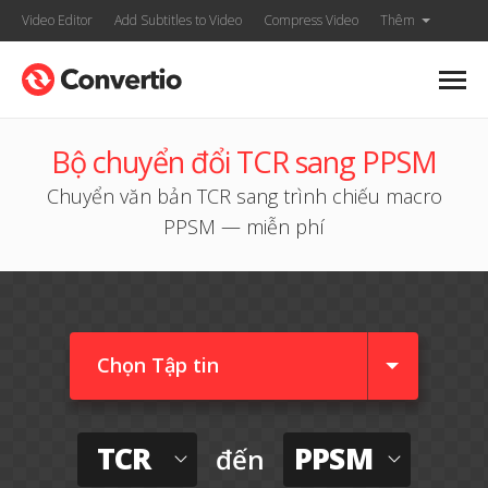
Video Editor
Add Subtitles to Video
Compress Video
Thêm
Bộ chuyển đổi TCR sang PPSM
Chuyển văn bản TCR sang trình chiếu macro
PPSM — miễn phí
Chọn Tập tin
TCR
PPSM
đến