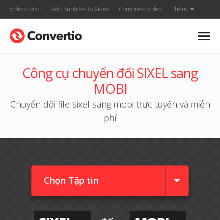
Video Editor
Add Subtitles to Video
Compress Video
Thêm
Công cụ chuyển đổi SIXEL sang
MOBI
Chuyển đổi file sixel sang mobi trực tuyến và miễn
phí
Chọn Tập tin