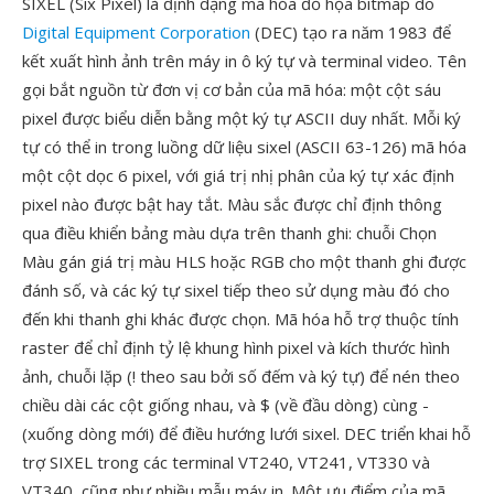
SIXEL (Six Pixel) là định dạng mã hóa đồ họa bitmap do
Digital Equipment Corporation
(DEC) tạo ra năm 1983 để
kết xuất hình ảnh trên máy in ô ký tự và terminal video. Tên
gọi bắt nguồn từ đơn vị cơ bản của mã hóa: một cột sáu
pixel được biểu diễn bằng một ký tự ASCII duy nhất. Mỗi ký
tự có thể in trong luồng dữ liệu sixel (ASCII 63-126) mã hóa
một cột dọc 6 pixel, với giá trị nhị phân của ký tự xác định
pixel nào được bật hay tắt. Màu sắc được chỉ định thông
qua điều khiển bảng màu dựa trên thanh ghi: chuỗi Chọn
Màu gán giá trị màu HLS hoặc RGB cho một thanh ghi được
đánh số, và các ký tự sixel tiếp theo sử dụng màu đó cho
đến khi thanh ghi khác được chọn. Mã hóa hỗ trợ thuộc tính
raster để chỉ định tỷ lệ khung hình pixel và kích thước hình
ảnh, chuỗi lặp (! theo sau bởi số đếm và ký tự) để nén theo
chiều dài các cột giống nhau, và $ (về đầu dòng) cùng -
(xuống dòng mới) để điều hướng lưới sixel. DEC triển khai hỗ
trợ SIXEL trong các terminal VT240, VT241, VT330 và
VT340, cũng như nhiều mẫu máy in. Một ưu điểm của mã