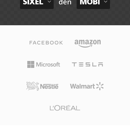
SIXEL
MOBI
đến