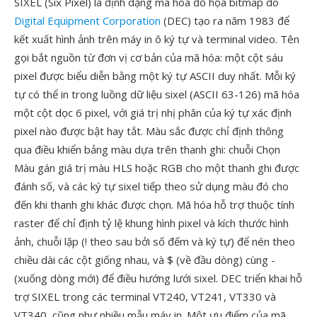
SIXEL (Six Pixel) là định dạng mã hóa đồ họa bitmap do
Digital Equipment Corporation
(DEC) tạo ra năm 1983 để
kết xuất hình ảnh trên máy in ô ký tự và terminal video. Tên
gọi bắt nguồn từ đơn vị cơ bản của mã hóa: một cột sáu
pixel được biểu diễn bằng một ký tự ASCII duy nhất. Mỗi ký
tự có thể in trong luồng dữ liệu sixel (ASCII 63-126) mã hóa
một cột dọc 6 pixel, với giá trị nhị phân của ký tự xác định
pixel nào được bật hay tắt. Màu sắc được chỉ định thông
qua điều khiển bảng màu dựa trên thanh ghi: chuỗi Chọn
Màu gán giá trị màu HLS hoặc RGB cho một thanh ghi được
đánh số, và các ký tự sixel tiếp theo sử dụng màu đó cho
đến khi thanh ghi khác được chọn. Mã hóa hỗ trợ thuộc tính
raster để chỉ định tỷ lệ khung hình pixel và kích thước hình
ảnh, chuỗi lặp (! theo sau bởi số đếm và ký tự) để nén theo
chiều dài các cột giống nhau, và $ (về đầu dòng) cùng -
(xuống dòng mới) để điều hướng lưới sixel. DEC triển khai hỗ
trợ SIXEL trong các terminal VT240, VT241, VT330 và
VT340, cũng như nhiều mẫu máy in. Một ưu điểm của mã