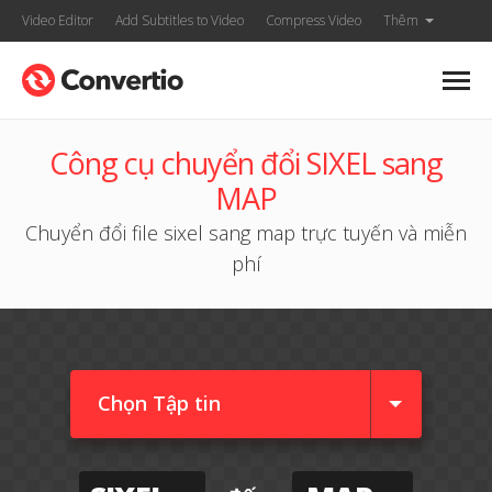
Video Editor
Add Subtitles to Video
Compress Video
Thêm
Công cụ chuyển đổi SIXEL sang
MAP
Chuyển đổi file sixel sang map trực tuyến và miễn
phí
Chọn Tập tin