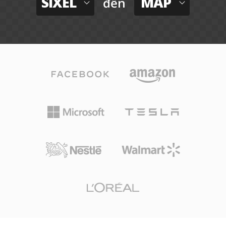
SIXEL
MAP
đến