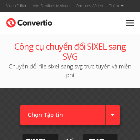
Video Editor
Add Subtitles to Video
Compress Video
Thêm
Công cụ chuyển đổi SIXEL sang
SVG
Chuyển đổi file sixel sang svg trực tuyến và miễn
phí
Chọn Tập tin