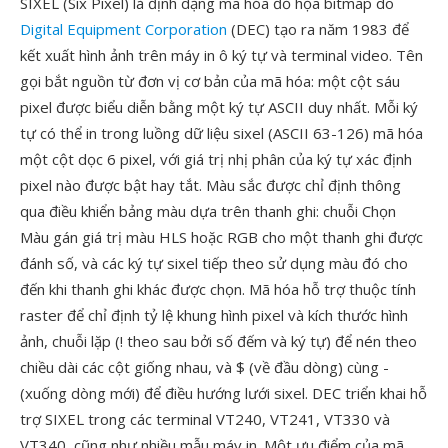
SIXEL (Six Pixel) là định dạng mã hóa đồ họa bitmap do
Digital Equipment Corporation
(DEC) tạo ra năm 1983 để
kết xuất hình ảnh trên máy in ô ký tự và terminal video. Tên
gọi bắt nguồn từ đơn vị cơ bản của mã hóa: một cột sáu
pixel được biểu diễn bằng một ký tự ASCII duy nhất. Mỗi ký
tự có thể in trong luồng dữ liệu sixel (ASCII 63-126) mã hóa
một cột dọc 6 pixel, với giá trị nhị phân của ký tự xác định
pixel nào được bật hay tắt. Màu sắc được chỉ định thông
qua điều khiển bảng màu dựa trên thanh ghi: chuỗi Chọn
Màu gán giá trị màu HLS hoặc RGB cho một thanh ghi được
đánh số, và các ký tự sixel tiếp theo sử dụng màu đó cho
đến khi thanh ghi khác được chọn. Mã hóa hỗ trợ thuộc tính
raster để chỉ định tỷ lệ khung hình pixel và kích thước hình
ảnh, chuỗi lặp (! theo sau bởi số đếm và ký tự) để nén theo
chiều dài các cột giống nhau, và $ (về đầu dòng) cùng -
(xuống dòng mới) để điều hướng lưới sixel. DEC triển khai hỗ
trợ SIXEL trong các terminal VT240, VT241, VT330 và
VT340, cũng như nhiều mẫu máy in. Một ưu điểm của mã