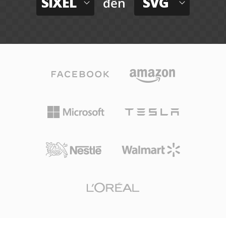
SIXEL
SVG
đến