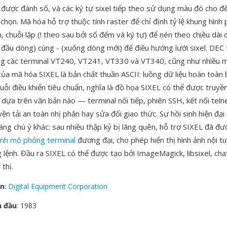
 được đánh số, và các ký tự sixel tiếp theo sử dụng màu đó cho đế
chọn. Mã hóa hỗ trợ thuộc tính raster để chỉ định tỷ lệ khung hình p
, chuỗi lặp (! theo sau bởi số đếm và ký tự) để nén theo chiều dài 
 đầu dòng) cùng - (xuống dòng mới) để điều hướng lưới sixel. DEC t
ng các terminal VT240, VT241, VT330 và VT340, cũng như nhiều m
ủa mã hóa SIXEL là bản chất thuần ASCII: luồng dữ liệu hoàn toàn
huỗi điều khiển tiêu chuẩn, nghĩa là đồ họa SIXEL có thể được truyề
p dựa trên văn bản nào — terminal nối tiếp, phiên SSH, kết nối tel
ền tải an toàn nhị phân hay sửa đổi giao thức. Sự hồi sinh hiện đại
áng chú ý khác: sau nhiều thập kỷ bị lãng quên, hỗ trợ SIXEL đã đượ
ình mô phỏng terminal
đương đại, cho phép hiển thị hình ảnh nội t
 lệnh. Đầu ra SIXEL có thể được tạo bởi ImageMagick, libsixel, cha
 thị.
ển
:
Digital Equipment Corporation
n đầu
: 1983