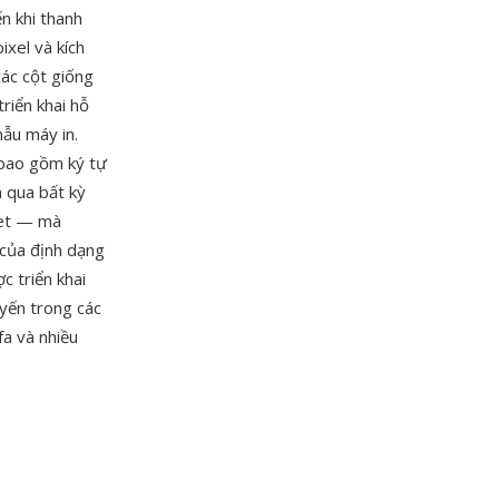
n khi thanh
ixel và kích
các cột giống
riển khai hỗ
ẫu máy in.
 bao gồm ký tự
n qua bất kỳ
net — mà
 của định dạng
c triển khai
uyến trong các
fa và nhiều