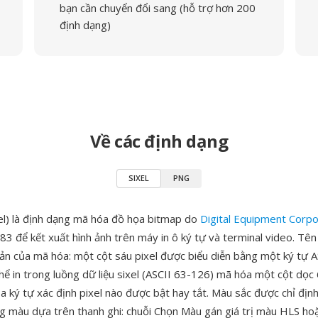
bạn cần chuyển đổi sang (hỗ trợ hơn 200
định dạng)
Về các định dạng
SIXEL
PNG
xel) là định dạng mã hóa đồ họa bitmap do
Digital Equipment Corpo
83 để kết xuất hình ảnh trên máy in ô ký tự và terminal video. Tên
bản của mã hóa: một cột sáu pixel được biểu diễn bằng một ký tự A
hể in trong luồng dữ liệu sixel (ASCII 63-126) mã hóa một cột dọc 6
ủa ký tự xác định pixel nào được bật hay tắt. Màu sắc được chỉ địn
ng màu dựa trên thanh ghi: chuỗi Chọn Màu gán giá trị màu HLS h