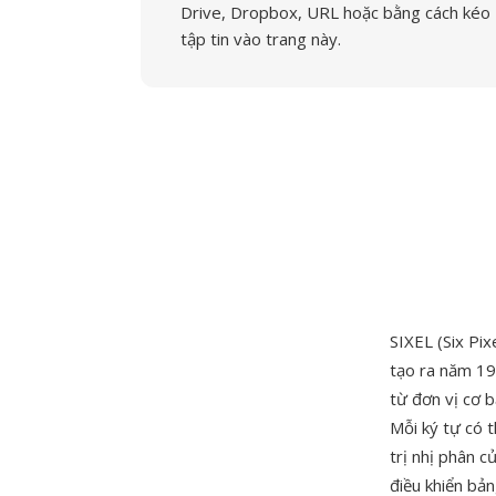
Drive, Dropbox, URL hoặc bằng cách kéo
tập tin vào trang này.
SIXEL (Six Pi
tạo ra năm 19
từ đơn vị cơ 
Mỗi ký tự có t
trị nhị phân c
điều khiển bả