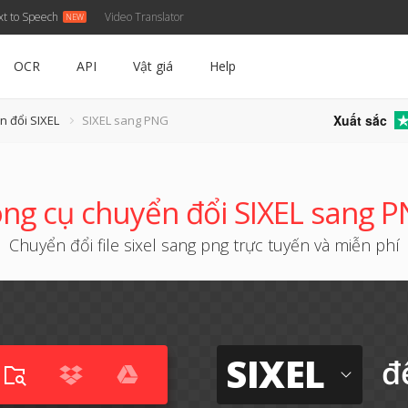
xt to Speech
Video Translator
OCR
API
Vật giá
Help
Xuất sắc
n đổi SIXEL
SIXEL sang PNG
ng cụ chuyển đổi SIXEL sang 
Chuyển đổi file sixel sang png trực tuyến và miễn phí
SIXEL
đ