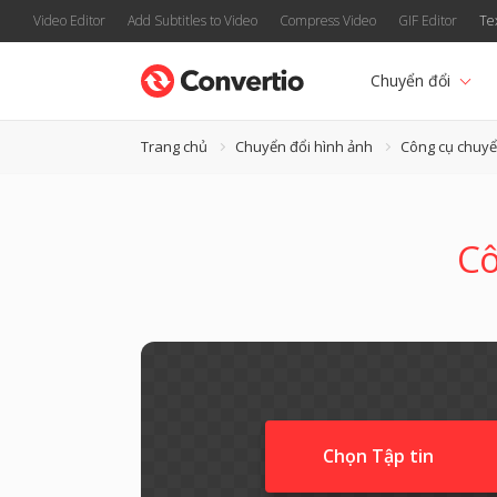
Video Editor
Add Subtitles to Video
Compress Video
GIF Editor
Te
Chuyển đổi
Trang chủ
Chuyển đổi hình ảnh
Công cụ chuyể
Cô
Chọn Tập tin