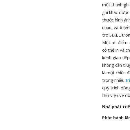
một thanh ghi
ghi khác được 
thước hình ảnh
nhau, và $ (về
trợ SIXEL tro
Một ưu điểm c
có thể in và c
kênh giao tiế
không cần truy
là một chiều đ
trong nhiều
tr
quy trình dòng
thư viện vẽ đồ
Nhà phát tri
Phát hành lầ