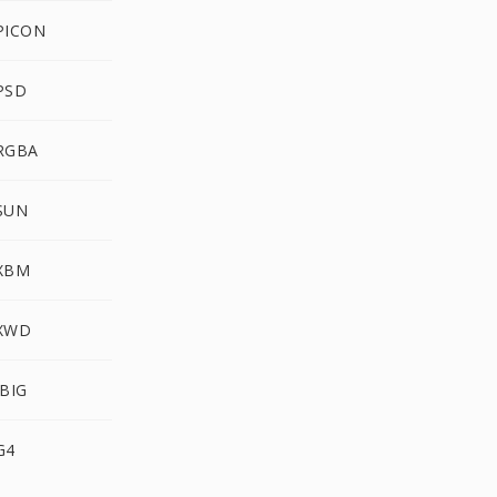
 PICON
 PSD
 RGBA
 SUN
 XBM
 XWD
JBIG
G4