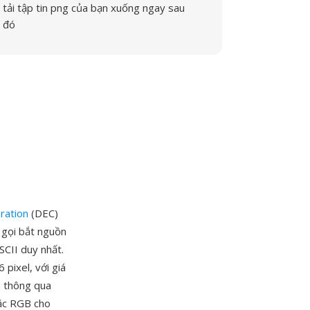
tải tập tin png của bạn xuống ngay sau
đó
ration
(DEC)
 gọi bắt nguồn
SCII duy nhất.
 pixel, với giá
h thông qua
oặc RGB cho