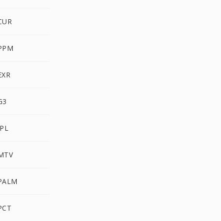
 CUR
 PPM
EXR
G3
IPL
 MTV
 PALM
PCT