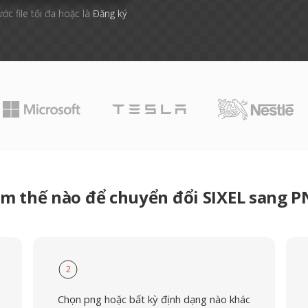
ước file tối đa hoặc là
Đăng ký
m thế nào để chuyển đổi SIXEL sang 
2
Chọn png hoặc bất kỳ định dạng nào khác