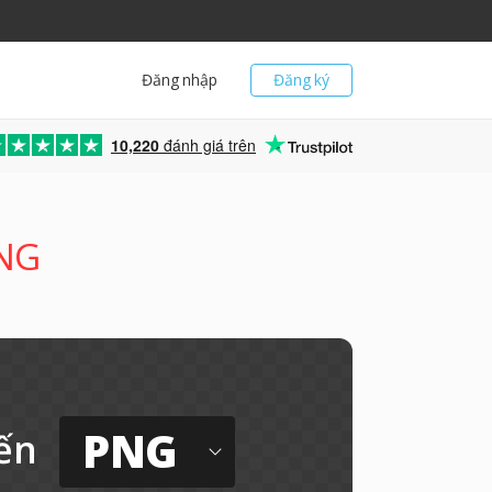
Đăng nhập
Đăng ký
10,220
đánh giá trên
PNG
PNG
ến