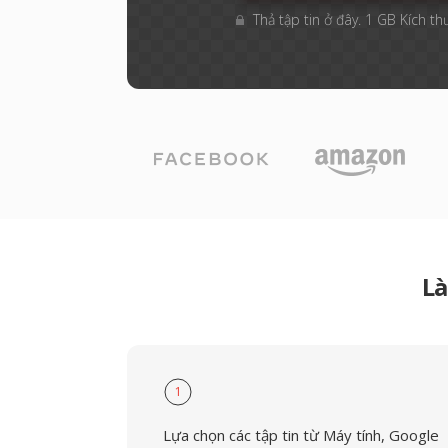
Thả tập tin ở đây. 1 GB Kích th
Là
1
Lựa chọn các tập tin từ Máy tính, Google