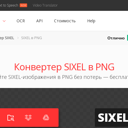
xt to Speech
Video Translator
ь
OCR
API
Стоимость
Help
Отлично
р SIXEL
SIXEL в PNG
Конвертер SIXEL в PNG
те SIXEL-изображения в PNG без потерь — беспл
SIXE