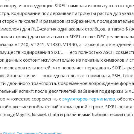
егистру, и последующие SIXEL-символы используют этот цве
истра. Кодирование поддерживает атрибуты растра для указ
 сторон пикселей и размеров изображения, последовательн
и символом) для RLE-сжатия одинаковых столбцов, а также $ (
 (новая строка) для навигации по SIXEL-сетке. DEC реализова
иналах VT240, VT241, VT330, VT340, а также в ряде моделей 
имуществ кодирования SIXEL — его полностью ASCII-совмест
ок данных состоит исключительно из печатных символов и с
 последовательностей, что позволяет передавать SIXEL-гра
вый канал связи — последовательные терминалы, SSH, telne
ти двоичного транспорта. Современное возрождение форм
ельный аспект: после десятилетий забвения поддержка SIXE
 во множестве современных
эмуляторов терминалов
, обеспе
отображение изображений в командной строке. SIXEL-вывод
 ImageMagick, libsixel, chafa и различными библиотеками пос
к
:
Digital Equipment Corporation