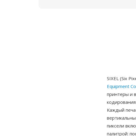
SIXEL (Six P
Equipment Co
принтеры и 
кодирования:
Каждый печат
вертикальный
пиксели вклю
палитрой: п