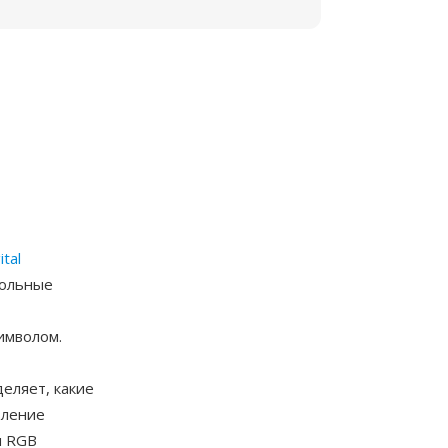
ital
вольные
имволом.
еляет, какие
вление
и RGB