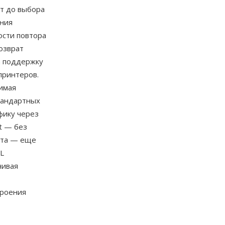
т до выбора
ания
ости повтора
возврат
ла поддержку
принтеров.
имая
тандартных
фику через
t — без
ата — еще
L
чивая
троения