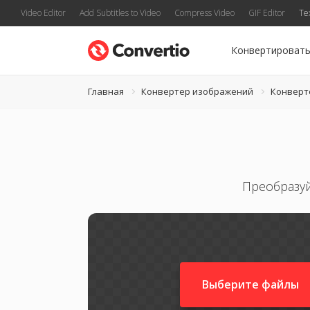
Video Editor
Add Subtitles to Video
Compress Video
GIF Editor
Te
Конвертироват
Главная
Конвертер изображений
Конверте
Преобразуй
Выберите файлы