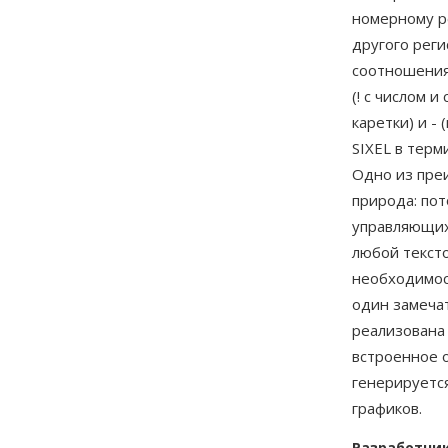
номерному р
другого рег
соотношения
(! с числом 
каретки) и -
SIXEL в терм
Одно из пре
природа: пот
управляющих
любой тексто
необходимос
один замечат
реализована
встроенное 
генерируется
графиков.
Разработчи