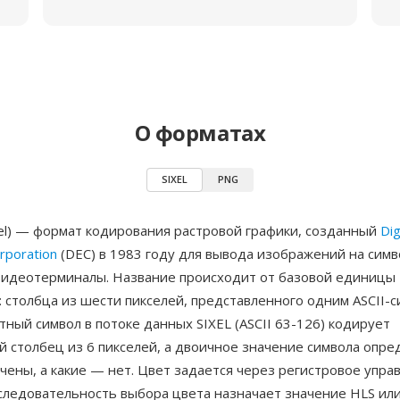
О форматах
SIXEL
PNG
ixel) — формат кодирования растровой графики, созданный
Dig
rporation
(DEC) в 1983 году для вывода изображений на сим
видеотерминалы. Название происходит от базовой единицы
 столбца из шести пикселей, представленного одним ASCII-с
ный символ в потоке данных SIXEL (ASCII 63-126) кодирует
 столбец из 6 пикселей, а двоичное значение символа опред
чены, а какие — нет. Цвет задается через регистровое упра
оследовательность выбора цвета назначает значение HLS ил