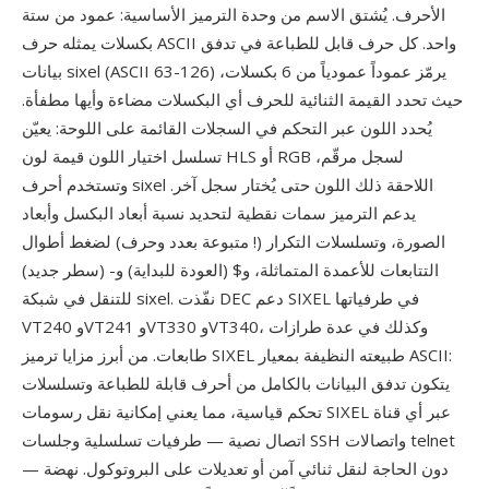
الأحرف. يُشتق الاسم من وحدة الترميز الأساسية: عمود من ستة
بكسلات يمثله حرف ASCII واحد. كل حرف قابل للطباعة في تدفق
بيانات sixel (ASCII 63-126) يرمّز عموداً عمودياً من 6 بكسلات،
حيث تحدد القيمة الثنائية للحرف أي البكسلات مضاءة وأيها مطفأة.
يُحدد اللون عبر التحكم في السجلات القائمة على اللوحة: يعيّن
تسلسل اختيار اللون قيمة لون HLS أو RGB لسجل مرقّم،
وتستخدم أحرف sixel اللاحقة ذلك اللون حتى يُختار سجل آخر.
يدعم الترميز سمات نقطية لتحديد نسبة أبعاد البكسل وأبعاد
الصورة، وتسلسلات التكرار (! متبوعة بعدد وحرف) لضغط أطوال
التتابعات للأعمدة المتماثلة، و$ (العودة للبداية) و- (سطر جديد)
للتنقل في شبكة sixel. نفّذت DEC دعم SIXEL في طرفياتها
VT240 وVT241 وVT330 وVT340، وكذلك في عدة طرازات
طابعات. من أبرز مزايا ترميز SIXEL طبيعته النظيفة بمعيار ASCII:
يتكون تدفق البيانات بالكامل من أحرف قابلة للطباعة وتسلسلات
تحكم قياسية، مما يعني إمكانية نقل رسومات SIXEL عبر أي قناة
اتصال نصية — طرفيات تسلسلية وجلسات SSH واتصالات telnet
— دون الحاجة لنقل ثنائي آمن أو تعديلات على البروتوكول. نهضة