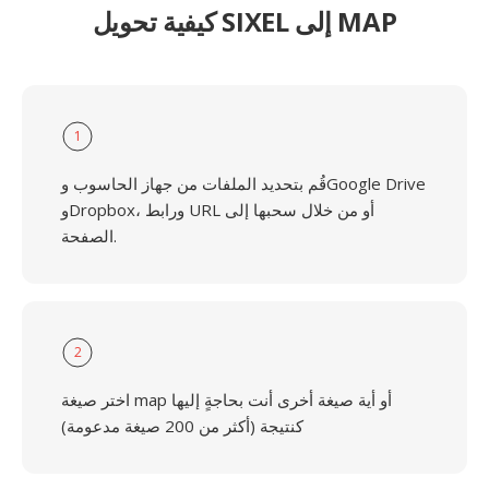
كيفية تحويل SIXEL إلى MAP
1
قُم بتحديد الملفات من جهاز الحاسوب وGoogle Drive
وDropbox، ورابط URL أو من خلال سحبها إلى
الصفحة.
2
اختر صيغة map أو أية صيغة أخرى أنت بحاجةٍ إليها
كنتيجة (أكثر من 200 صيغة مدعومة)