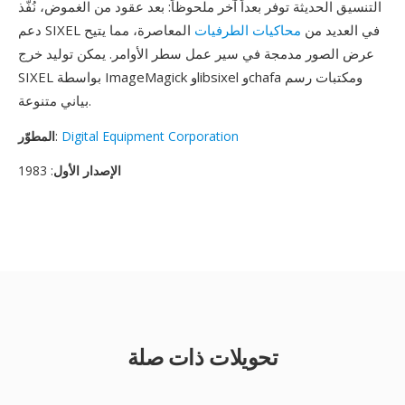
التنسيق الحديثة توفر بعداً آخر ملحوظاً: بعد عقود من الغموض، نُفّذ
دعم SIXEL في العديد من
محاكيات الطرفيات
المعاصرة، مما يتيح
عرض الصور مدمجة في سير عمل سطر الأوامر. يمكن توليد خرج
SIXEL بواسطة ImageMagick وlibsixel وchafa ومكتبات رسم
بياني متنوعة.
Digital Equipment Corporation
:
المطوّر
الإصدار الأول
: 1983
تحويلات ذات صلة