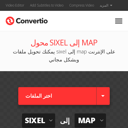
المزيد
Compress Video
Add Subtitles to Video
Video Editor
محول SIXEL إلى MAP
يمكنك تحويل ملفات sixel إلى map على الإنترنت
وبشكل مجاني
اختر الملفات
SIXEL
MAP
إلى