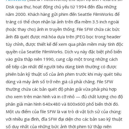
Disk qua thư, hoạt động chủ yếu từ 1994 đến đầu những
năm 2000. Khách hàng gửi phim đến Seattle FilmWorks để
tráng có thể chọn nhận lại ảnh trên đĩa mềm 3.5 inch ngoài
(hoặc thay cho) ảnh in truyền thống. File SFW chứa các bức
ảnh đã quét được mã hóa dựa trên JPEG bọc trong header
tùy chỉnh, được thiết kế để xem qua phần mềm máy tính độc
quyền của Seattle FilmWorks. Dịch vụ này đặc biệt phổ biến
vào giữa thập niên 1990, cung cấp một trong những cách
dễ tiếp cận nhất để người tiêu dùng bình thường có được
phiên bản kỹ thuật số của ảnh phim trước khi máy quét tiêu
dùng và máy ảnh số trở nên giá cả phải chăng. File SFW
thường chứa các bản quét độ phân giải vừa phải phù hợp
cho xem trên màn hình và in cỡ nhỏ — đủ chất lượng cho độ
phân giải màn hình 640x480 và 800x600 phổ biến thời đó.
Một ưu điểm của file SFW là vai trò di vật lịch sử của chúng:
với nhiều gia đình, đĩa SFW đại diện cho các bản sao kỹ thuật
số duy nhất của những bức ảnh thời phim từ thập niên