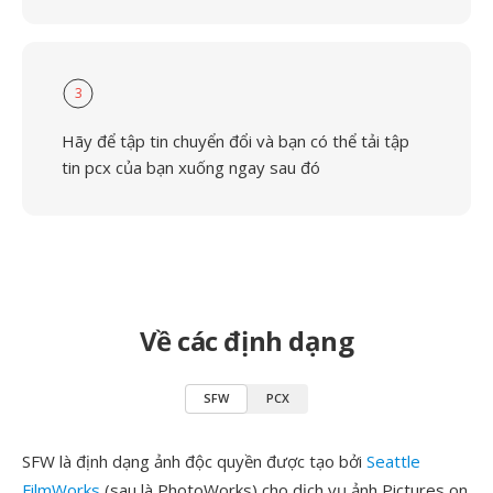
3
Hãy để tập tin chuyển đổi và bạn có thể tải tập
tin pcx của bạn xuống ngay sau đó
Về các định dạng
SFW
PCX
SFW là định dạng ảnh độc quyền được tạo bởi
Seattle
FilmWorks
(sau là PhotoWorks) cho dịch vụ ảnh Pictures on