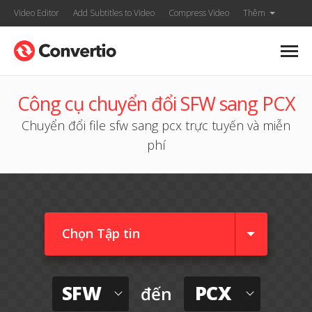
Video Editor
Add Subtitles to Video
Compress Video
Thêm
Công cụ chuyển đổi SFW sang PCX
Chuyển đổi file sfw sang pcx trực tuyến và miễn
phí
Chọn Tập tin
SFW
PCX
đến