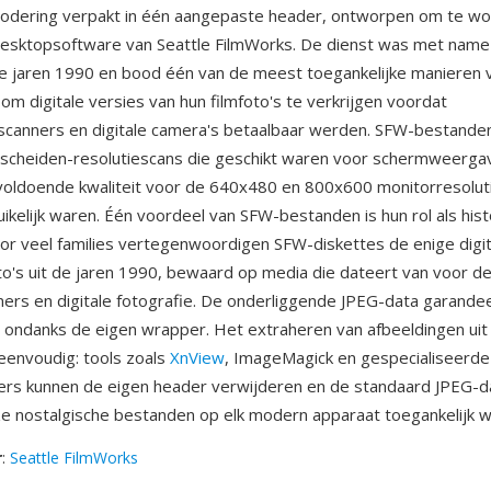
odering verpakt in één aangepaste header, ontworpen om te w
desktopsoftware van Seattle FilmWorks. De dienst was met name 
e jaren 1990 en bood één van de meest toegankelijke manieren
m digitale versies van hun filmfoto's te verkrijgen voordat
canners en digitale camera's betaalbaar werden. SFW-bestande
scheiden-resolutiescans die geschikt waren voor schermweergav
oldoende kwaliteit voor de 640x480 en 800x600 monitorresoluti
uikelijk waren. Één voordeel van SFW-bestanden is hun rol als hist
oor veel families vertegenwoordigen SFW-diskettes de enige digit
oto's uit de jaren 1990, bewaard op media die dateert van voor d
ners en digitale fotografie. De onderliggende JPEG-data garandee
t ondanks de eigen wrapper. Het extraheren van afbeeldingen ui
eenvoudig: tools zoals
XnView
, ImageMagick en gespecialiseerd
rs kunnen de eigen header verwijderen en de standaard JPEG-d
 nostalgische bestanden op elk modern apparaat toegankelijk 
r
:
Seattle FilmWorks