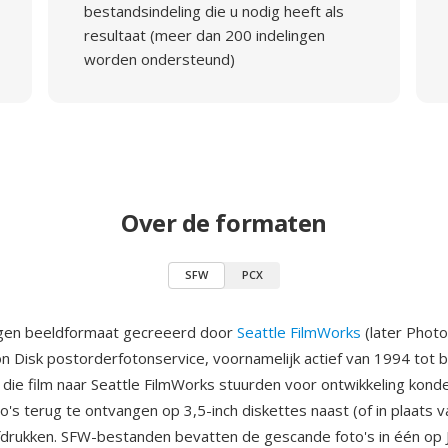
bestandsindeling die u nodig heeft als
resultaat (meer dan 200 indelingen
worden ondersteund)
Over de formaten
SFW
PCX
igen beeldformaat gecreeerd door
Seattle FilmWorks
(later Phot
on Disk postorderfotonservice, voornamelijk actief van 1994 tot b
 die film naar Seattle FilmWorks stuurden voor ontwikkeling kond
o's terug te ontvangen op 3,5-inch diskettes naast (of in plaats v
afdrukken. SFW-bestanden bevatten de gescande foto's in één op