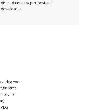
direct daarna uw pcx-bestand
downloaden
oWorks) voor
egin jaren
en ervoor
an)
 JPEG