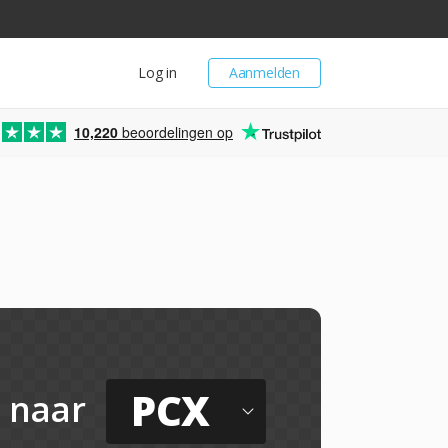
Log in
Aanmelden
10,220
beoordelingen op
PCX
naar