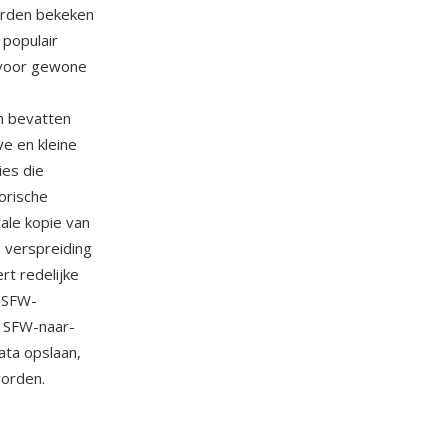
orden bekeken
populair
 voor gewone
n bevatten
e en kleine
es die
orische
ale kopie van
e verspreiding
rt redelijke
t SFW-
e SFW-naar-
ata opslaan,
worden.