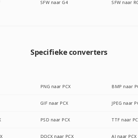
F
SFW naar G4
SFW naar R
Specifieke converters
PNG naar PCX
BMP naar P
GIF naar PCX
JPEG naar P
X
PSD naar PCX
TTF naar P
CX
DOCX naar PCX
AI naar PCX