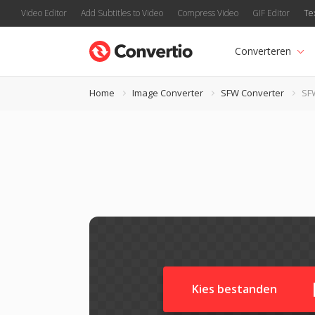
Video Editor
Add Subtitles to Video
Compress Video
GIF Editor
Te
Converteren
Home
Image Converter
SFW Converter
SF
Kies bestanden