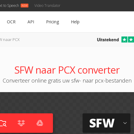
xt to Speech
Video Translator
OCR
API
Pricing
Help
Uitstekend
W naar PCX
SFW naar PCX converter
Converteer online gratis uw sfw- naar pcx-bestanden
SFW