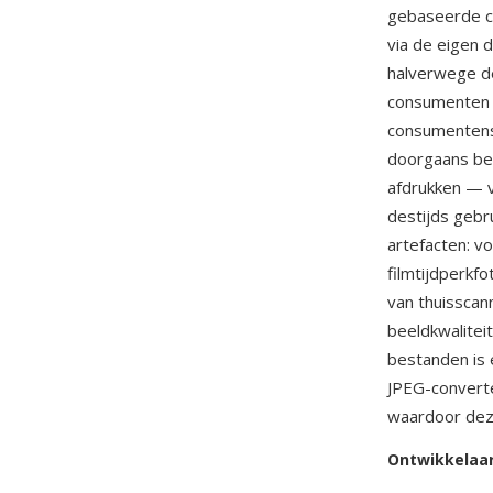
gebaseerde c
via de eigen 
halverwege d
consumenten o
consumentens
doorgaans be
afdrukken — v
destijds gebr
artefacten: v
filmtijdperkf
van thuisscan
beeldkwalitei
bestanden is 
JPEG-converte
waardoor deze
Ontwikkelaa