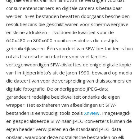
digitale versies van hun filmfoto's te verkrijgen voordat
consumentenscanners en digitale camera's betaalbaar
werden. SFW-bestanden bevatten doorgaans bescheiden-
resolutiescans die geschikt waren voor schermweergave
en kleine afdrukken — voldoende kwaliteit voor de
640x480 en 800x600 monitorresoluties die destijds
gebruikelijk waren. Één voordeel van SFW-bestanden is hun
rol als historische artefacten: voor veel families
vertegenwoordigen SFW-diskettes de enige digitale kopie
van filmtijdperkfoto's uit de jaren 1990, bewaard op media
die dateert van voor de verspreiding van thuisscanners en
digitale fotografie. De onderliggende JPEG-data
garandeert redelijke beeldkwaliteit ondanks de eigen
wrapper. Het extraheren van afbeeldingen uit SFW-
bestanden is eenvoudig: tools zoals
XnView
, ImageMagick
en gespecialiseerde SFW-naar-JPEG-converters kunnen de
eigen header verwijderen en de standaard JPEG-data
opslaan, waardoor deze nostalgische bestanden op elk