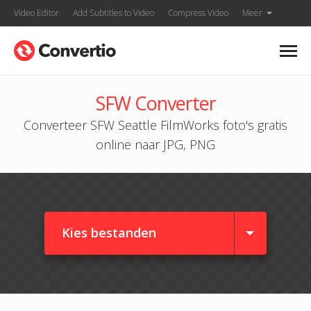
Video Editor
Add Subtitles to Video
Compress Video
Meer
SFW Converter
Converteer SFW Seattle FilmWorks foto's gratis
online naar JPG, PNG
Kies bestanden